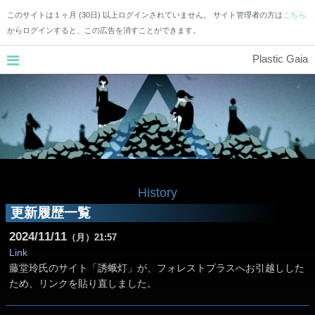
このサイトは１ヶ月 (30日) 以上ログインされていません。 サイト管理者の方は
こちら
からログインすると、この広告を消すことができます。
Plastic Gaia
History
更新履歴一覧
2024
11
11
（月）
21:57
Link
藤堂玲氏のサイト「誘蛾灯」が、フォレストプラスへお引越しした
ため、リンクを貼り直しました。