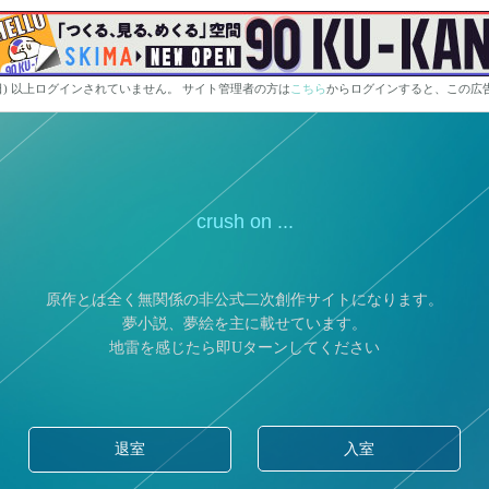
0日) 以上ログインされていません。 サイト管理者の方は
こちら
からログインすると、この広
crush on ...
原作とは全く無関係の非公式二次創作サイトになります。
夢小説、夢絵を主に載せています。
地雷を感じたら即Uターンしてください
入室
退室