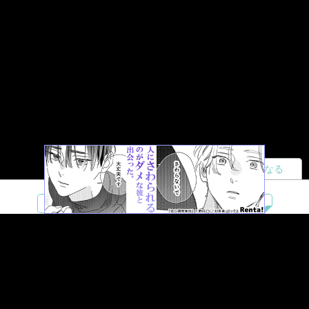
読者になる
夢小説
ツイステ
R18
鬼滅の刃
BL
ヒプノシスマイク
ヒロアカ
wrwrd
QuizKnock
無料ではじめる
ログイン
誰でもかんたんサイト作成
©
Copyright
Visualworks. All Rights Reserved.