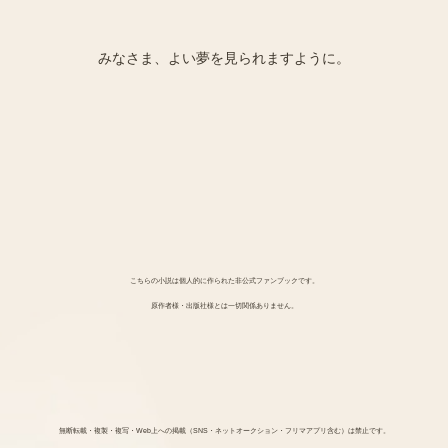
みなさま、よい夢を見られますように。
こちらの小説は個人的に作られた非公式ファンブックです。
原作者様・出版社様とは一切関係ありません。
無断転載・複製・複写・Web上への掲載（SNS・ネットオークション・フリマアプリ含む）は禁止です。