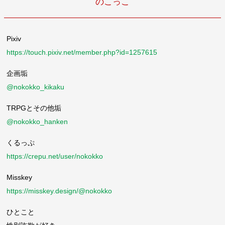
のこっこ
Pixiv
https://touch.pixiv.net/member.php?id=1257615
企画垢
@nokokko_kikaku
TRPGとその他垢
@nokokko_hanken
くるっぷ
https://crepu.net/user/nokokko
Misskey
https://misskey.design/@nokokko
ひとこと