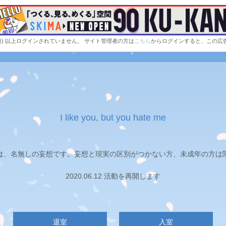
0日) 以上ログインされていません。 サイト管理者の方は
こちら
からログインすると、この広
I like you, but you hate me
は、名無しの妄想です。妄想と現実の区別がつかない方、未成年の方は
2020.06.12 活動を再開します
退室
入室