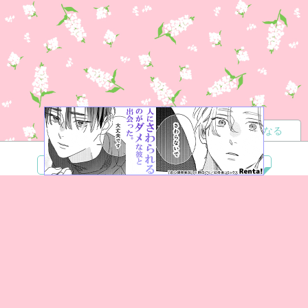
読者になる
夢小説
ツイステ
R18
鬼滅の刃
BL
ヒプノシスマイク
ヒロアカ
wrwrd
QuizKnock
無料ではじめる
ログイン
誰でもかんたんサイト作成
©
Copyright
Visualworks. All Rights Reserved.