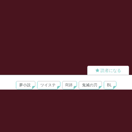
読者になる
夢小説
ツイステ
R18
鬼滅の刃
BL
ヒプノシスマイク
ヒロアカ
wrwrd
QuizKnock
無料ではじめる
ログイン
誰でもかんたんサイト作成
©
Copyright
Visualworks. All Rights Reserved.