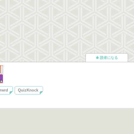
読者になる
rwrd
QuizKnock