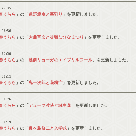
）
22:35
春うらら
」の「
遠野篤京と苺狩り
」を更新しました。
）
06:56
春うらら
」の「
大曲竜次と災難なひなまつり
」を更新しました。
）
22:50
春うらら
」の「
越前リョーガのエイプリルフール
」を更新しました。
）
00:11
春うらら
」の「
鬼十次郎と花粉症
」を更新しました。
）
00:26
春うらら
」の「
デューク渡邊と誕生花
」を更新しました。
）
00:19
春うらら
」の「
種ヶ島修二と入学式
」を更新しました。