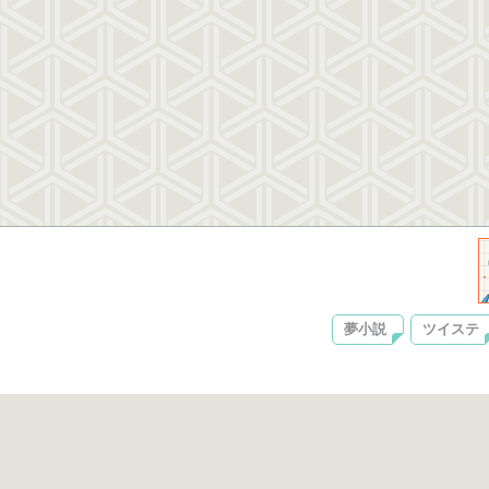
夢小説
ツイステ