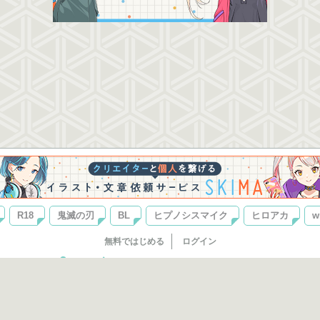
R18
鬼滅の刃
BL
ヒプノシスマイク
ヒロアカ
w
無料ではじめる
ログイン
誰でもかんたんサイト作成
©
Copyright
Visualworks. All Rights Reserved.