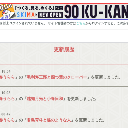
0日) 以上ログインされていません。 サイト管理者の方は
こちら
からログインすると、この広
更新履歴
）
18:54
春うらら
」の「
毛利寿三郎と四つ葉のクローバー
」を更新しました。
）
19:03
春うらら
」の「
越知月光と小春日和
」を更新しました。
）
00:47
春うらら
」の「
君島育斗と蝶のような人
」を更新しました。