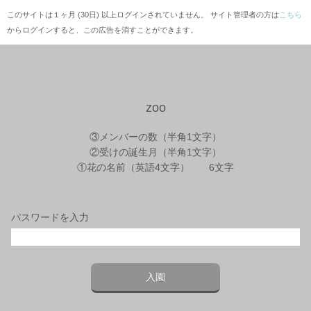
このサイトは１ヶ月 (30日) 以上ログインされていません。 サイト管理者の方は
こちら
からログインすると、この広告を消すことができます。
zoo
③メンバーの数（半角1文字）
②受けの誕生月（半角1文字）
①花の名前（英語4文字） 6文字
パスワードを入力
入園