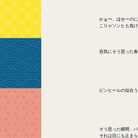
かぁ〜、ほせーのに
こりゃソンヒも負け
呑気にそう思った春
ピンヒールの似合う
そう思った瞬間、バ
それは目にも止まら