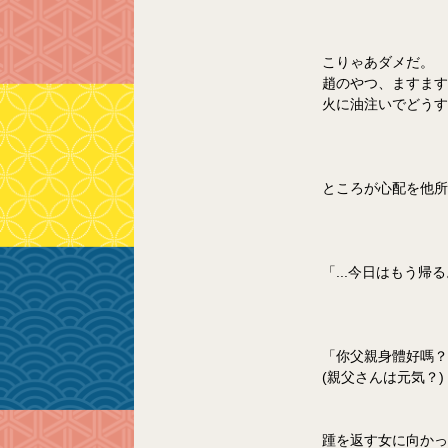
こりゃあダメだ。
趙のやつ、ますます
火に油注いでどうす
ところが心配を他所
「...今日はもう
「你父親身體好嗎？
(親父さんは元気？)
踵を返す女に向かっ