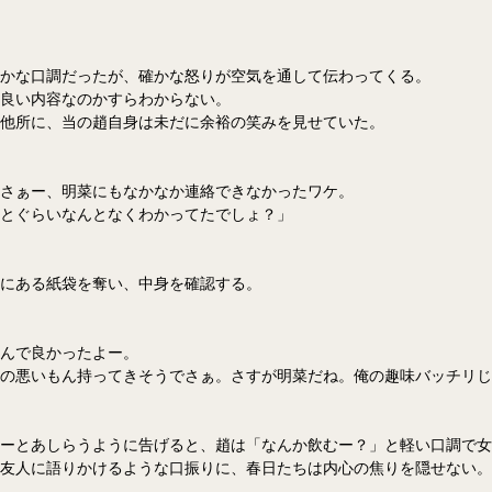
かな口調だったが、確かな怒りが空気を通して伝わってくる。
良い内容なのかすらわからない。
他所に、当の趙自身は未だに余裕の笑みを見せていた。
さぁー、
明菜
にもなかなか連絡できなかったワケ。
とぐらいなんとなくわかってたでしょ？」
にある紙袋を奪い、中身を確認する。
んで良かったよー。
の悪いもん持ってきそうでさぁ。さすが
明菜
だね。俺の趣味バッチリじ
ーとあしらうように告げると、趙は「なんか飲むー？」と軽い口調で女
友人に語りかけるような口振りに、春日たちは内心の焦りを隠せない。