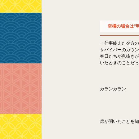
空欄の場合は”
一仕事終えた夕方の
サバイバーのカウン
春日たちが息抜きが
いたときのことだっ
カランカラン
扉が開いたことを知