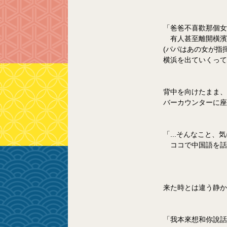
「爸爸不喜歡那個女
　有人甚至離開橫濱
(パパはあの女が指
横浜を出ていくって
背中を向けたまま、
バーカウンターに座
「...そんなこと
　ココで中国語を話
来た時とは違う静か
「我本來想和你說話