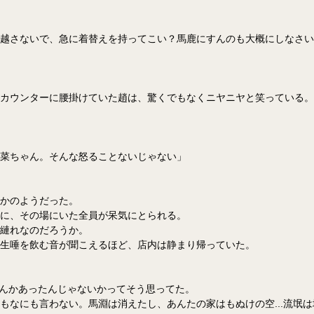
越さないで、急に着替えを持ってこい？馬鹿にすんのも大概にしなさい
カウンターに腰掛けていた趙は、驚くでもなくニヤニヤと笑っている。
菜
ちゃん。そんな怒ることないじゃない」
かのようだった。
に、その場にいた全員が呆気にとられる。
縺れなのだろうか。
生唾を飲む音が聞こえるほど、店内は静まり帰っていた。
になんかあったんじゃないかってそう思ってた。
もなにも言わない。馬淵は消えたし、あんたの家はもぬけの空...流氓