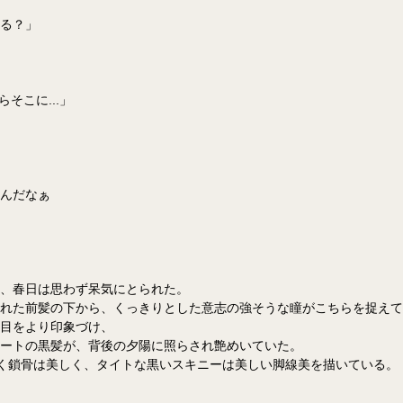
る？」
らそこに...」
んだなぁ
、春日は思わず呆気にとられた。
れた前髪の下から、くっきりとした意志の強そうな瞳がこちらを捉えて
目をより印象づけ、
ートの黒髪が、背後の夕陽に照らされ艶めいていた。
く鎖骨は美しく、タイトな黒いスキニーは美しい脚線美を描いている。