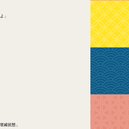
よ」
は壊滅状態」