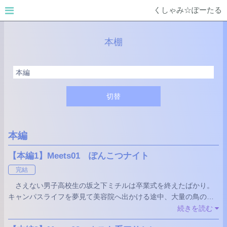
くしゃみ☆ぽーたる
本棚
切替
本編
【本編1】Meets01 ぽんこつナイト
完結
さえない男子高校生の坂之下ミチルは卒業式を終えたばかり。
キャンパスライフを夢見て美容院へ出かける途中、大量の鳥の羽
に囲まれた。思わずくしゃみをしてしまったミチルは突然異世界
続きを読む
に飛ばされてしまった。