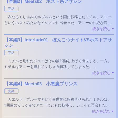
【本編2】Meets02 ホスト系アサシン
カエルラ＝プルーマという異世界に転移させられたミチルは、
完結
カエルレウムという国でジェイという騎士に出会った。彼と過ご
次なるくしゃみでルブルムという国に転移したミチル。アニー
したミチルはこの異世界を少しずつ知っていく。
というホストみたいなイケメンに出会った。アニーの壮絶な過去
に触れたミチルは彼の闇と向き合う決意をする。
続きを読む
アニーを追いかけた先でミチルが遭遇したのはやっぱりア
【本編3】Interlude01 ぽんこつナイトVSホストアサ
レ！？
シン
完結
ミチルと別れたジェイはその後武勲を上げて出世する。一方、
ミチルはアニーを連れてくしゃみ転移してしまった。
三人が再会したのはルブルム近くの森の中。三人でルブルムを
続きを読む
目指したいミチルを他所に、ジェイとアニーはバチバチに対
【本編4】Meets03 小悪魔プリンス
決！……するかどうかは定かではない。
完結
カエルラ＝プルーマという異世界に転移させられたミチルは、
3回目のくしゃみでアニーとともに転移し、ジェイと再会した。
三人でルブルムへと向かう道中、ミチルはジェイとアニーがミ
続きを読む
チルの体臭について論議するのに耐えられず、逃げ出した森の中