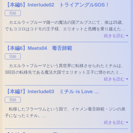
【本編5】Interlude02 トライアングルSOS！
で中途半端なくしゃみをしてしまう。
完結
気がつけばミチルは寝室のベッドの上。いったい誰の部屋？
カエルラ＝プルーマ随一の魔法の国アルブスにて、体は25歳、
そこに現れたのはお人形さんのような超絶美少年！
でもココロはコドモの王子様、エリオットと危機を乗り越えたミ
チル。
続きを読む
黒い影の魔物ベスティアの謎、ミチルが転移してきた謎を解明
【本編6】Meets04 毒舌師範
しようとアルブス一の魔法使いを訪れる。
そこにはなんと刺客が！でもあっという間に捕まってる！捕ま
完結
えたのはジェイとアニー！？
カエルラ＝プルーマという異世界に転移させられたミチルは、
3回目の転移先である魔法大国でエリオット王子に懐かれたミチ
ミチルの正体、くしゃみ転移の秘密に迫ります…！？
ル。
続きを読む
ジェイとアニーとも無事に合流し、アルブスの魔術師・スノー
【本編7】Interlude03 ミチル is Love …
ドロップからくしゃみ転移についての考察を聞く。
完結
更に情報を集めようと一行は転移始まりの地・カエルレウムへ
転移したフラーウムという国で、イケメン毒舌師範・ジンの弟
向かうことを決める。だが、その道中、またも黒い影の獣・ベス
子になったミチル。
ティアに襲われた。そのどさくさでミチルはまたもくしゃみをし
武道大会で出現したベスティアをジンとともに倒したのだが、
続きを読む
てしまうのだった。
この事件の背後にはジンの宿敵・鐘馗会の影が！