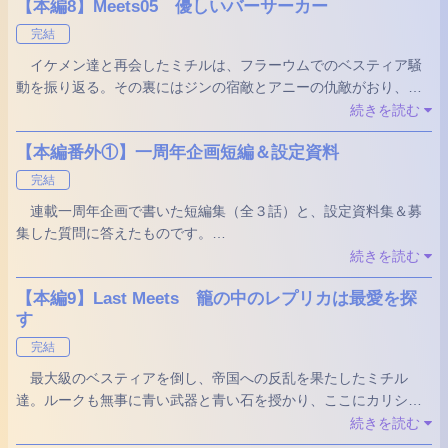
【本編8】Meets05 優しいバーサーカー
一味を追ったジンとミチルは、懐かしい三人のイケメン達と再
気がついたらまた寝室で、何か始まっている！？
会を果たす…！
完結
そこにいたのは華麗なる塩顔系美形オジサマ！
イケメン達と再会したミチルは、フラーウムでのベスティア騒
新キャラ？の攻め希望ショタが大暴れ！
動を振り返る。その裏にはジンの宿敵とアニーの仇敵がおり、さ
3バカイケメンはジンと和解できるのか…？
らにその後ろには巨大帝国の影が…！？
続きを読む
情報を集めるべく、四人のイケメン達と再び旅に出たミチルだ
【本編番外①】一周年企画短編＆設定資料
ったが、またもくしゃみにより転移してしまった。砂漠のオアシ
スに……
完結
連載一周年企画で書いた短編集（全３話）と、設定資料集＆募
そこでミチルが出会ったのは、ベスティアそっくりの狼のよう
集した質問に答えたものです。
な犬のような、黒い獣。だが、その正体はエキゾチック・イケメ
続きを読む
ンだった！
読むタイミングは、「Meets05 優しいバーサーカー」までを
【本編9】Last Meets 籠の中のレプリカは最愛を探
読んでからがいいかなーと思います♡
す
完結
最大級のベスティアを倒し、帝国への反乱を果たしたミチル
達。ルークも無事に青い武器と青い石を授かり、ここにカリシム
ス候補者のイケメン五人が勢揃い！
続きを読む