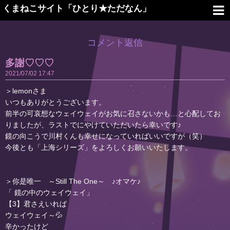
くまねこサイト「ひとり★ただなん」
コメント返信
多謝♡♡♡
2021
07
02
17:47
＞lemonさま
いつもありがとうございます。
前半の可哀想なウェイウェイがお気に召さないかも…と心配してお
りましたが、ラストでにやけていただいたら幸いです♪
鏡の向こうで川村くんも幸せになっていればいいですが（笑）
今後とも「上海シリーズ」をよろしくお願いいたします。
＞你是唯一 ～Still The One～ ♪オマケ♪
「 鏡の中のウェイウェイ」
【3】君さえいれば
ウェイウェイ～💦
辛かったけど