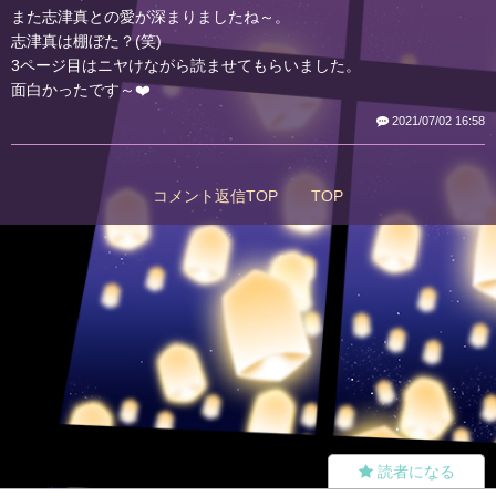
また志津真との愛が深まりましたね～。
志津真は棚ぼた？(笑)
3ページ目はニヤけながら読ませてもらいました。
面白かったです～❤️
2021/07/02 16:58
コメント返信TOP
TOP
読者になる