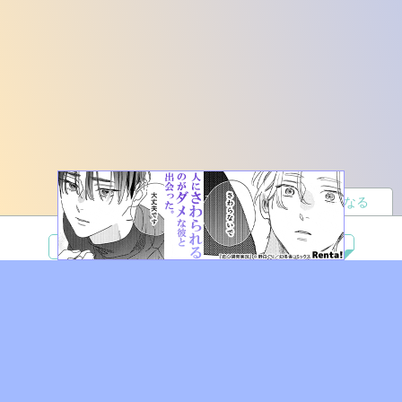
読者になる
夢小説
ツイステ
R18
鬼滅の刃
BL
ヒプノシスマイク
ヒロアカ
wrwrd
QuizKnock
無料ではじめる
ログイン
誰でもかんたんサイト作成
©
Copyright
Visualworks. All Rights Reserved.