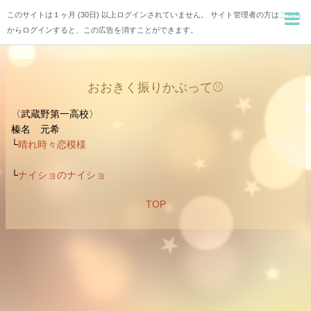
このサイトは１ヶ月 (30日) 以上ログインされていません。 サイト管理者の方は
こちら
からログインすると、この広告を消すことができます。
おおきく振りかぶって⚾️
〈武蔵野第一高校〉
榛名 元希
└
晴れ時々恋模様
└
ナイショのナイショ
TOP