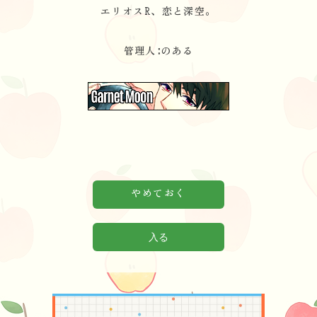
エリオスR、恋と深空。
管理人∶のある
やめておく
入る