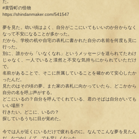
た。
#黄昏町の怪物
https://shindanmaker.com/541547
夢を見た。幼い頃はよく、自分がここにいてもいいのか分からなく
なって不安になることが多かった。
だから、学校の机や自宅の表札に書かれた自分の名前を何度も見に
行った。
別に、誰かから「いなくなれ」というメッセージを送られてたわけ
じゃなく、一人でいると漠然と不安な気持ちにかられていただけ
で。
名前があることで、そこに所属していることを確かめて安心したか
ったんだ。
見たのはその頃の夢。また家の表札に向かっていたら、どこかから
自分の名を呼ぶ声がする。
どこにいるの？自分を呼んでくれている、君のそばは自分がいても
いい場所？
行きたい。どこに、いるの？
探しているうちに目が覚めた。
今では人が近くにいるだけで疲れるのに。なんでこんな夢を見たん
だ。なつかしくて、でも悲しくなった。