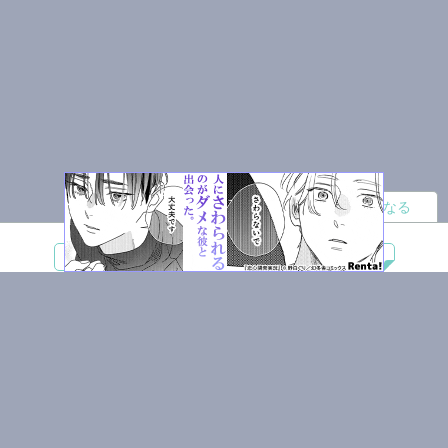
読者になる
夢小説
ツイステ
R18
鬼滅の刃
BL
ヒプノシスマイク
ヒロアカ
wrwrd
QuizKnock
無料ではじめる
ログイン
誰でもかんたんサイト作成
©
Copyright
Visualworks. All Rights Reserved.