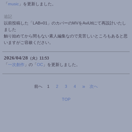
「
music
」を更新しました。
追記
以前投稿した「LAB=01」のカバーのMVをAviUtlにて再設計いたし
ました
触り始めてから間もない素人編集なので見苦しいところもあると思
いますがご容赦ください。
2026
04
28
（火）
11:53
「
一次創作
」の「
OC
」を更新しました。
»
前へ
1
2
3
4
次へ
TOP