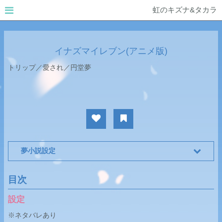
虹のキズナ&タカラ
イナズマイレブン(アニメ版)
トリップ／愛され／円堂夢
夢小説設定
目次
設定
※ネタバレあり