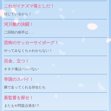
これがイナズマ落としだ！
信じているから！
河川敷の決闘！
二回戦の相手は……
恐怖のサッカーサイボーグ！
やってみなくちゃわからない！
目金、立つ！
オタク魂はハンパない
帝国のスパイ！
隣で走ってくれる存在たち
新監督を探せ！
またもや問題点発生!？