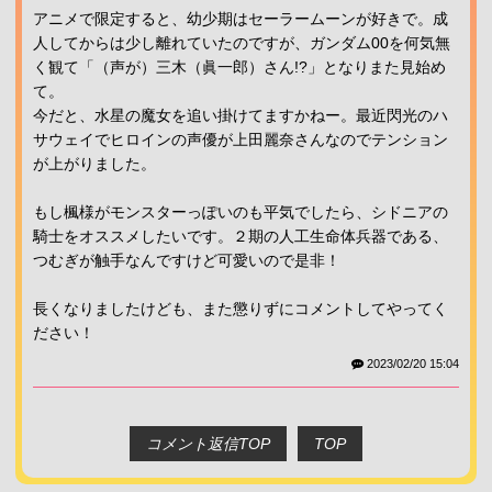
アニメで限定すると、幼少期はセーラームーンが好きで。成
人してからは少し離れていたのですが、ガンダム00を何気無
く観て「（声が）三木（眞一郎）さん!?」となりまた見始め
て。
今だと、水星の魔女を追い掛けてますかねー。最近閃光のハ
サウェイでヒロインの声優が上田麗奈さんなのでテンション
が上がりました。
もし楓様がモンスターっぽいのも平気でしたら、シドニアの
騎士をオススメしたいです。２期の人工生命体兵器である、
つむぎが触手なんですけど可愛いので是非！
長くなりましたけども、また懲りずにコメントしてやってく
ださい！
2023/02/20 15:04
コメント返信TOP
TOP