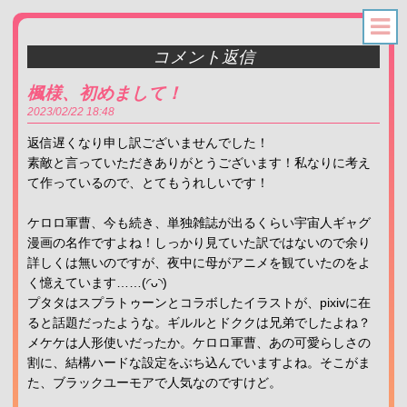
コメント返信
楓様、初めまして！
2023
02
22
18:48
返信遅くなり申し訳ございませんでした！
素敵と言っていただきありがとうございます！私なりに考え
て作っているので、とてもうれしいです！
ケロロ軍曹、今も続き、単独雑誌が出るくらい宇宙人ギャグ
漫画の名作ですよね！しっかり見ていた訳ではないので余り
詳しくは無いのですが、夜中に母がアニメを観ていたのをよ
く憶えています……(◜ᴗ◝)
プタタはスプラトゥーンとコラボしたイラストが、pixivに在
ると話題だったような。ギルルとドククは兄弟でしたよね？
メケケは人形使いだったか。ケロロ軍曹、あの可愛らしさの
割に、結構ハードな設定をぶち込んでいますよね。そこがま
た、ブラックユーモアで人気なのですけど。