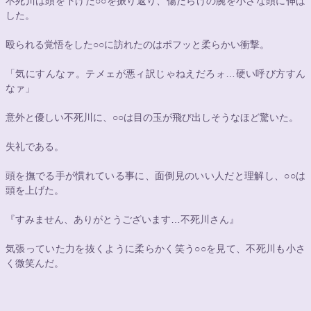
不死川は頭を下げた
○○
を振り返り、傷だらけの腕を小さな頭に伸ば
した。
殴られる覚悟をした
○○
に訪れたのはポフッと柔らかい衝撃。
「気にすんなァ。テメェが悪ィ訳じゃねえだろォ…硬い呼び方すん
なァ」
意外と優しい不死川に、
○○
は目の玉が飛び出しそうなほど驚いた。
失礼である。
頭を撫でる手が慣れている事に、面倒見のいい人だと理解し、
○○
は
頭を上げた。
『すみません、ありがとうございます…不死川さん』
気張っていた力を抜くように柔らかく笑う
○○
を見て、不死川も小さ
く微笑んだ。