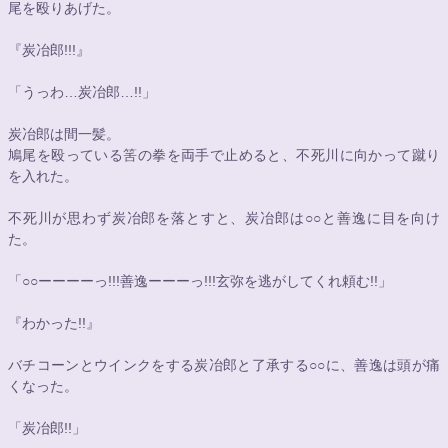
尾を殴りあげた。
『炭冶郎!!!』
「うっわ…炭冶郎…!!」
炭冶郎は間一髪。
鳩尾を殴っている筈の拳を両手で止めると、不死川に向かって蹴り
を入れた。
不死川が思わず炭冶郎を落とすと、炭冶郎は
○○
と善逸に目を向け
た。
「
○○
ーーーーっ!!!善逸ーーーっ!!!玄弥を逃がしてくれ頼む!!」
『わかった!!』
バチコーンとウインクをする炭冶郎と了承する
○○
に、善逸は頭が痛
くなった。
「炭冶郎!!」