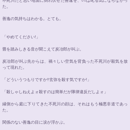
不死川だと思い地面に倒れ伏せた善逸を、
○○
は叱る気にならなかっ
た。
善逸の気持ちはわかる。とても。
「やめてください!」
畳を踏みしきる音が聞こえて炭冶郎が叫ぶ。
炭冶郎が叫ぶ先からは、禍々しい空気を背負った不死川が殺気を放
って現れた。
「どういうつもりですか!!玄弥を殺す気ですか!」
「殺しゃしねえよォ殺すのは簡単だが隊律違反だしよォ」
縁側から庭に下りてきた不死川の顔は、それはもう極悪非道であっ
た。
関係のない善逸の目に涙が浮かぶ。