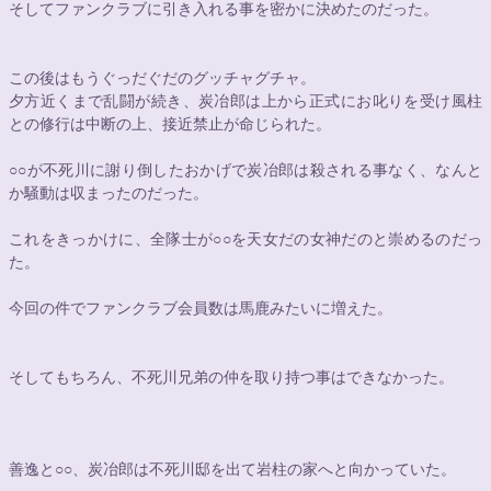
そしてファンクラブに引き入れる事を密かに決めたのだった。
この後はもうぐっだぐだのグッチャグチャ。
夕方近くまで乱闘が続き、炭冶郎は上から正式にお叱りを受け風柱
との修行は中断の上、接近禁止が命じられた。
○○
が不死川に謝り倒したおかげで炭冶郎は殺される事なく、なんと
か騒動は収まったのだった。
これをきっかけに、全隊士が
○○
を天女だの女神だのと崇めるのだっ
た。
今回の件でファンクラブ会員数は馬鹿みたいに増えた。
そしてもちろん、不死川兄弟の仲を取り持つ事はできなかった。
善逸と
○○
、炭冶郎は不死川邸を出て岩柱の家へと向かっていた。