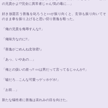
の兄貴かよ!?完全に異常者じゃん!気の毒に…」
好き放題言う善逸を叱ろうと
○○
が振り向くと、玄弥も振り向いてそ
のまま拳を振り上げると思い切り善逸を殴った。
「俺の兄貴を侮辱すんな!!」
「俺味方なのに!!」
『善逸がごめんね玄弥君!』
「あっ、いやあの…」
「俺との扱いの差っ!! 
○○
は男だって言ってるじゃんか!!」
「嘘だろ…こんな可愛っゲッホゲホ!」
「お前…」
新たな犠牲者に善逸は哀れみの目を向けた。