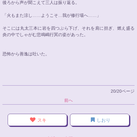
後ろから声が聞こえて三人は振り返る。
「火もまた涼し……ようこそ…我が修行場へ……」
そこには丸太三本に岩を四つぶら下げ、それを肩に担ぎ、燃え盛る
炎の中でしゃがむ悲鳴嶋行冥の姿があった。
恐怖から善逸は吐いた。
20/20ページ
前へ
スキ
しおり