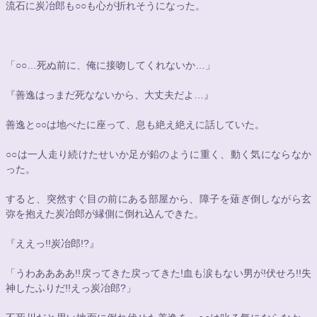
流石に炭冶郎も
○○
も心が折れそうになった。
「
○○
…死ぬ前に、俺に接吻してくれないか…」
『善逸はっまだ死なないから、大丈夫だよ…』
善逸と
○○
は地べたに座って、息も絶え絶えに話していた。
○○
は一人走り続けたせいか足が鉛のように重く、動く気にならなか
った。
すると、突然すぐ目の前にある部屋から、障子を薙ぎ倒しながら玄
弥を抱えた炭冶郎が縁側に倒れ込んできた。
『ええっ!!炭冶郎!?』
「うわああああ!!戻ってきた戻ってきた!血も涙もない男が!伏せろ!!失
神したふりだ!!えっ炭冶郎?」