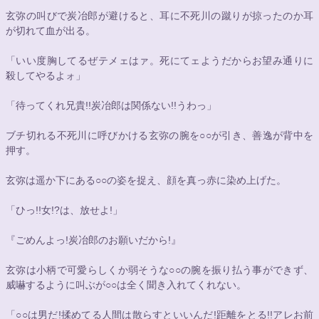
玄弥の叫びで炭冶郎が避けると、耳に不死川の蹴りが掠ったのか耳
が切れて血が出る。
「いい度胸してるぜテメェはァ。死にてェようだからお望み通りに
殺してやるよォ」
「待ってくれ兄貴!!炭冶郎は関係ない!!うわっ」
ブチ切れる不死川に呼びかける玄弥の腕を
○○
が引き、善逸が背中を
押す。
玄弥は遥か下にある
○○
の姿を捉え、顔を真っ赤に染め上げた。
「ひっ!!女!?は、放せよ!」
『ごめんよっ!炭冶郎のお願いだから!』
玄弥は小柄で可愛らしくか弱そうな
○○
の腕を振り払う事ができず、
威嚇するように叫ぶが
○○
は全く聞き入れてくれない。
「
○○
は男だ!揉めてる人間は散らすといいんだ!距離をとる!!アレお前