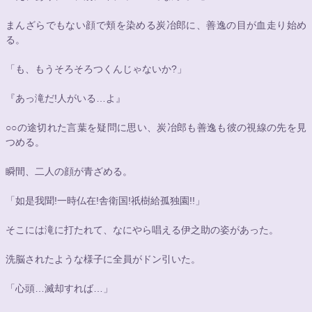
まんざらでもない顔で頬を染める炭冶郎に、善逸の目が血走り始め
る。
「も、もうそろそろつくんじゃないか?」
『あっ滝だ!人がいる…よ』
○○
の途切れた言葉を疑問に思い、炭冶郎も善逸も彼の視線の先を見
つめる。
瞬間、二人の顔が青ざめる。
「如是我聞!一時仏在!舎衛国!祇樹給孤独園!!」
そこには滝に打たれて、なにやら唱える伊之助の姿があった。
洗脳されたような様子に全員がドン引いた。
「心頭…滅却すれば…」