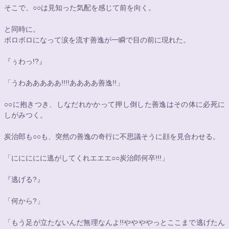
そこで、
○○
は見知った気配を感じて前を向く。
と同時に。
ボロボロになって涙を流す善逸が一瞬で目の前に現れた。
『ぅわっ!?』
「うわあああああ!!!!ああああ善逸!!」
○○
に抱きつき、しなだれかかって押し倒した善逸はその体に必死に
しがみつく。
炭治郎も
○○
も、突然の善逸の奇行に不思議そうに顔を見合わせる。
「ににににに逃がしてくれエエエ
○○
炭治郎何卒!!!」
『逃げる?』
「何から?」
「もう足が立たないんだ無理なんよ!!ややややっとここまで逃げたん