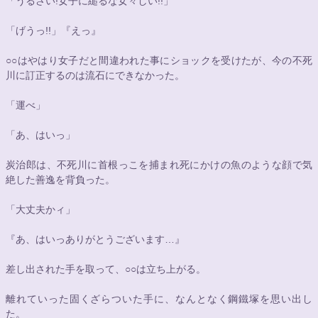
「うるさい!女子に縋るな女々しい!!」
「げうっ!!」『えっ』
○○
はやはり女子だと間違われた事にショックを受けたが、今の不死
川に訂正するのは流石にできなかった。
「運べ」
「あ、はいっ」
炭治郎は、不死川に首根っこを捕まれ死にかけの魚のような顔で気
絶した善逸を背負った。
「大丈夫かィ」
『あ、はいっありがとうございます…』
差し出された手を取って、
○○
は立ち上がる。
離れていった固くざらついた手に、なんとなく鋼鐵塚を思い出し
た。