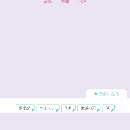
表紙
本棚
TOP
読者になる
夢小説
ツイステ
R18
鬼滅の刃
BL
ヒプノシスマイク
ヒロアカ
wrwrd
QuizKnock
無料ではじめる
ログイン