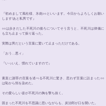
『初めまして風柱様、氷鉋
○○
といいます。今日からよろしくお願い
します!あと私男です』
○○
は歩きだした不死川の後ろについてそう言うと、不死川は律儀に
も立ち止まって振り返った。
実際は男だという言葉に驚いて止まっただけである。
「おう…悪ィ」
『いっいえ、慣れていますので』
素直に謝罪の言葉を述べる不死川に驚き、思わず言葉に詰まった
○○
は恥から頬を染めた。
その愛らしい姿が不死川の胸を撃ち抜く。
固まった不死川を不思議に思いながらも、炭治郎が口を開いた。