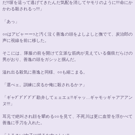
だ!!塀を這って逃げてきたんだ気配を消してヤモリのように!!!命にか
かわる殺されるっ!!!」
「あっ」
○○
はアビャーーｯと汚く泣く善逸の頭をよしよしと撫でて、炭治郎の
声に視線を前に移した。
そこには、隊服の前を開けて立派な筋肉が見えている傷痕だらけの
男がおり、善逸の頭をガシッと掴んだ。
溢れ出る殺気に善逸と同様、
○○
も縮こまる。
「選べェ。訓練に戻るか俺に殺されるかァ」
「ギャｱﾞｱﾞｱﾞｱﾞｱﾞ勘弁してェェエェ!!ギャッ…ギャモッギャアアアン
ヌ!!!」
耳元で絶叫され顔を顰める
○○
を見て、不死川は更に血管を浮かべて
善逸に手刀を入れた。