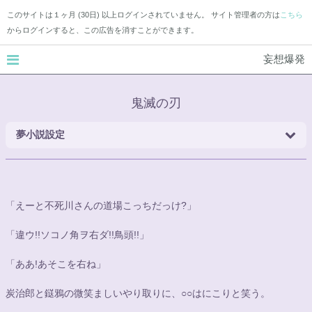
このサイトは１ヶ月 (30日) 以上ログインされていません。 サイト管理者の方は
こちら
からログインすると、この広告を消すことができます。
妄想爆発
鬼滅の刃
夢小説設定
「えーと不死川さんの道場こっちだっけ?」
「違ウ!!ソコノ角ヲ右ダ!!鳥頭!!」
「ああ!あそこを右ね」
炭治郎と鎹鴉の微笑ましいやり取りに、
○○
はにこりと笑う。