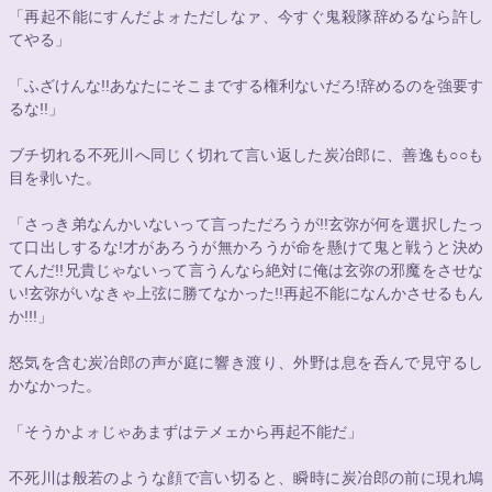
「再起不能にすんだよォただしなァ、今すぐ鬼殺隊辞めるなら許し
てやる」
「ふざけんな!!あなたにそこまでする権利ないだろ!辞めるのを強要す
るな!!」
ブチ切れる不死川へ同じく切れて言い返した炭冶郎に、善逸も
○○
も
目を剥いた。
「さっき弟なんかいないって言っただろうが!!玄弥が何を選択したっ
て口出しするな!才があろうが無かろうが命を懸けて鬼と戦うと決め
てんだ!!兄貴じゃないって言うんなら絶対に俺は玄弥の邪魔をさせな
い!玄弥がいなきゃ上弦に勝てなかった!!再起不能になんかさせるもん
か!!!」
怒気を含む炭冶郎の声が庭に響き渡り、外野は息を呑んで見守るし
かなかった。
「そうかよォじゃあまずはテメェから再起不能だ」
不死川は般若のような顔で言い切ると、瞬時に炭冶郎の前に現れ鳩