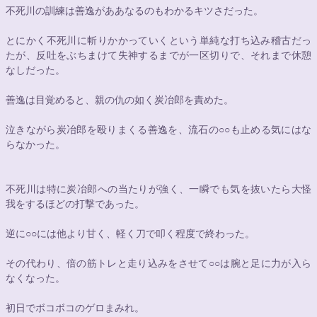
不死川の訓練は善逸がああなるのもわかるキツさだった。
とにかく不死川に斬りかかっていくという単純な打ち込み稽古だっ
たが、反吐をぶちまけて失神するまでが一区切りで、それまで休憩
なしだった。
善逸は目覚めると、親の仇の如く炭冶郎を責めた。
泣きながら炭冶郎を殴りまくる善逸を、流石の
○○
も止める気にはな
らなかった。
不死川は特に炭冶郎への当たりが強く、一瞬でも気を抜いたら大怪
我をするほどの打撃であった。
逆に
○○
には他より甘く、軽く刀で叩く程度で終わった。
その代わり、倍の筋トレと走り込みをさせて
○○
は腕と足に力が入ら
なくなった。
初日でボコボコのゲロまみれ。