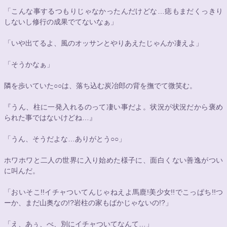
「こんな事するつもりじゃなかったんだけどな…痣もまだくっきり
しないし修行の成果でてないなぁ」
「いや出てるよ、風のオッサンとやりあえたじゃんか凄えよ」
「そうかなぁ」
隣を歩いていた
○○
は、落ち込む炭冶郎の背を撫でて微笑む。
『うん、柱に一発入れるのって凄い事だよ。状況が状況だから褒め
られた事ではないけどね…』
「うん、そうだよな…ありがとう
○○
」
ホワホワと二人の世界に入り始めた様子に、面白くない善逸がつい
に叫んだ。
「おいそこ!!イチャついてんじゃねえよ馬鹿!美少女!!でこっぱち!!つ
ーか、まだ山奥なの!?岩柱の家もばかじゃないの!?」
「え、あぅ、べ、別にイチャついてなんて…」