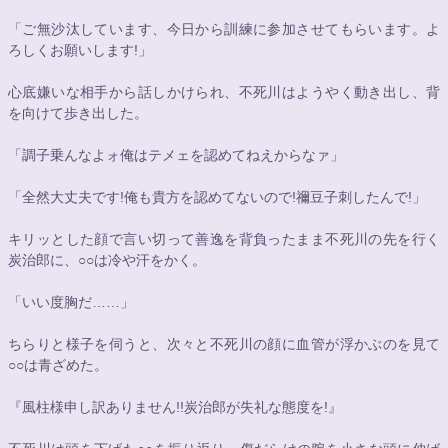
「ご無沙汰しています、今日から訓練に参加させてもらいます。よ
ろしくお願いします!」
心底嫌いな相手から話しかけられ、不死川はようやく動き出し、背
を向けて歩き出した。
「調子乗んなよォ俺はテメェを認めてねえからなァ」
「全然大丈夫です!俺も貴方を認めてないので!禰豆子刺したんで!」
キリッとした顔で言い切って善逸を背負ったまま不死川の先を行く
炭治郎に、
○○
は冷や汗をかく。
「いい度胸だ……」
ちらりと様子を伺うと、次々と不死川の顔に血管が浮かぶのを見て
○○
は青ざめた。
『風柱様申し訳ありません!!炭治郎が失礼な態度を!』