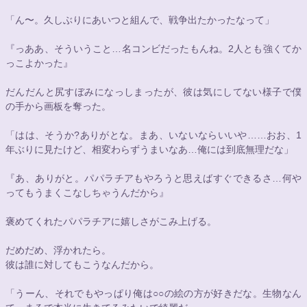
「ん〜。久しぶりにあいつと組んで、戦争出たかったなって」
『っああ、そういうこと…名コンビだったもんね。2人とも強くてか
っこよかった』
だんだんと尻すぼみになっしまったが、彼は気にしてない様子で僕
の手から画板を奪った。
「はは、そうか?ありがとな。まあ、いないならいいや……おお、1
年ぶりに見たけど、相変わらずうまいなあ…俺には到底無理だな」
『あ、ありがと。パパラチアもやろうと思えばすぐできるさ…何や
ってもうまくこなしちゃうんだから』
褒めてくれたパパラチアに嬉しさがこみ上げる。
だめだめ、浮かれたら。
彼は誰に対してもこうなんだから。
「うーん、それでもやっぱり俺は
○○
の絵の方が好きだな。生物なん