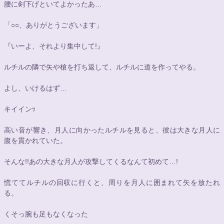
腰に剣下げといてよかったあ…
「
○○
、ありがとうございます」
『いーよ、それより集中して!』
ルチルの隣で矢や槍を打ち返して、ルチルに道を作ってやる。
よし、いけるはず…
キイインｯ
高い音が響き、月人に向かったルチルを見ると、彼は大きな月人に
腹を貫かれていた。
そんな!!あの大きな月人が攻撃してくるなんて初めて…!
慌ててルチルの回収に行くと、周りを月人に囲まれて矢を放たれ
る。
くそっ腕も足もなくなった