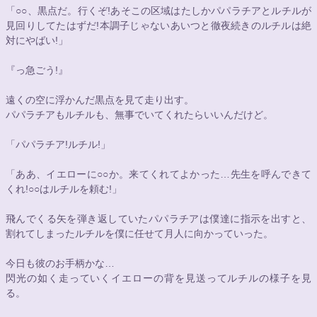
「
○○
、黒点だ。行くぞ!あそこの区域はたしかパパラチアとルチルが
見回りしてたはずだ!本調子じゃないあいつと徹夜続きのルチルは絶
対にやばい!」
『っ急ごう!』
遠くの空に浮かんだ黒点を見て走り出す。
パパラチアもルチルも、無事でいてくれたらいいんだけど。
「パパラチア!ルチル!」
「ああ、イエローに
○○
か。来てくれてよかった…先生を呼んできて
くれ!
○○
はルチルを頼む!」
飛んでくる矢を弾き返していたパパラチアは僕達に指示を出すと、
割れてしまったルチルを僕に任せて月人に向かっていった。
今日も彼のお手柄かな…
閃光の如く走っていくイエローの背を見送ってルチルの様子を見
る。