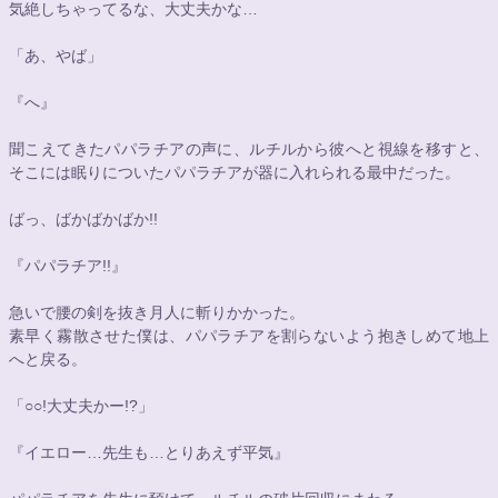
気絶しちゃってるな、大丈夫かな…
「あ、やば」
『へ』
聞こえてきたパパラチアの声に、ルチルから彼へと視線を移すと、
そこには眠りについたパパラチアが器に入れられる最中だった。
ばっ、ばかばかばか!!
『パパラチア!!』
急いで腰の剣を抜き月人に斬りかかった。
素早く霧散させた僕は、パパラチアを割らないよう抱きしめて地上
へと戻る。
「
○○
!大丈夫かー!?」
『イエロー…先生も…とりあえず平気』