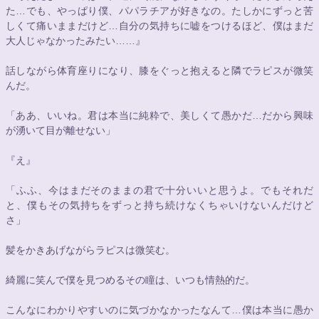
た…でも、やっぱり僕、パパラチアが好きなの。たしかにずっと苦
しくて痛いままだけど…自分の気持ちに嘘をつけるほど、僕はまだ
大人じゃなかったみたい……』
話しながら体育座りになり、膝をぐっと抱えると隣でラピスが微笑
んだ。
「ああ、いいね。君は本当に純粋で、美しくて愚かだ…だから興味
が湧いて目が離せない」
『え』
「ふふ、今はまだそのままの君で十分いいと思うよ。でもそれだ
と、僕もその気持ちをずっと持ち続けなくちゃいけないんだけど
さ」
髪をかきあげながらラピスは微笑む。
綺麗に笑んで僕を見つめるその瞳は、いつも情熱的だ。
こんなにわかりやすいのに気づかなかったなんて…僕は本当に愚か