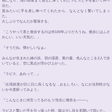
朝になり、僕の部屋まで迎えに来てくれたラピスと手を繋いで外へ
出た。
昔みたいに手を差し伸べてくれたから、なんとなく繋いでしまっ
た。
久しぶりでなんだか緊張する。
「こうやって君と散歩するのは何100年ぶりだろうね。散歩にはふさ
わしい、いい天気だ。」
『そうだね、懐かしいなぁ』
みんなが生まれた緒の浜、切の湿原、黄の森、色んなとこを2人で歩
いていると、空に黒点が浮かび上がった。
『ラピス、あれって…』
「出現頻度が日に日に高くなるな…おもしろい。なにか法則性がな
いか今度探ってみよう」
『こんなときに何言ってるのもう!先生に報告を────』
ラピスと繋いだ手を引っ張った時、彼は少し目を見開いて呟いた。