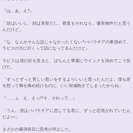
『は、あ、え?』
「頭はいいし、顔は美形だし、硬度もそれなり。優良物件だと思う
んだけど」
『な、なんかそんな話じゃなかったくない?パパラチアの事諦めて、
ラピスの方に行くって話になってるんだけど』
ラピスは僕の目を見ると、ぱちんと華麗にウインクを決めてこう告
げた。
「ずっとずっと苦しい思いをするよりいいと思ったんだよ。僕も君
を想って胸を痛め続けるのに、いい加減飽きてしまったからね」
『……ぇ、え、えっ!?そ、それって…』
「うん。僕はパパラチアに恋してる君に、ずっと恋焦がれていたん
だよ
○○
」
まさかの爆弾発言に思考が停止した。