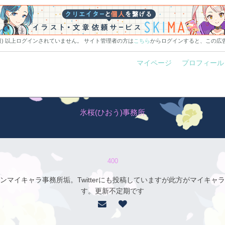
0日) 以上ログインされていません。 サイト管理者の方は
こちら
からログインすると、この広
マイページ
プロフィール
氷桜(ひおう)事務所
400
ンマイキャラ事務所垢。Twitterにも投稿していますが此方がマイキャ
す。更新不定期です