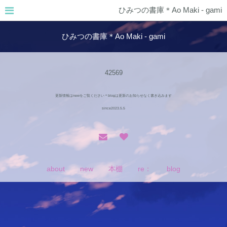
ひみつの書庫＊Ao Maki - gami
ひみつの書庫＊Ao Maki - gami
42569
更新情報はnewをご覧ください＊blogは更新のお知らせなく書き込みます
since2023.5.5
about
new
本棚
re：
blog