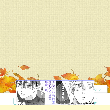
読者になる
夢小説
ツイステ
R18
鬼滅の刃
BL