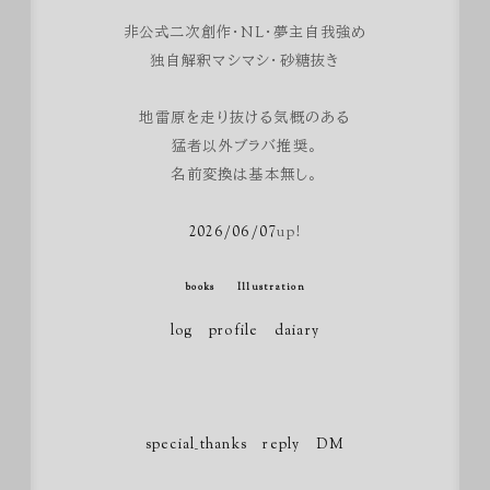
非公式二次創作・NL・夢主自我強め
独自解釈マシマシ・砂糖抜き
地雷原を走り抜ける気概のある
猛者以外ブラバ推奨。
名前変換は基本無し。
2026/06/07
up!
books
Illustration
log
profile
daiary
special_thanks
reply
DM