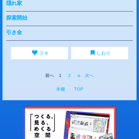
隠れ家
探索開始
引き金
スキ
しおり
»
前へ
1
2
次へ
本棚
TOP