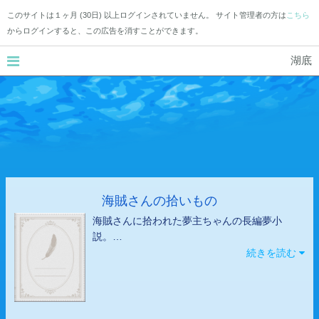
このサイトは１ヶ月 (30日) 以上ログインされていません。 サイト管理者の方は
こちら
からログインすると、この広告を消すことができます。
湖底
海賊さんの拾いもの
海賊さんに拾われた夢主ちゃんの長編夢小
説。
現地生まれ女主、名前変換なし（既定人名で
続きを読む
はない）、原作に沿いつつ想像で補完＆やや
改変あり。