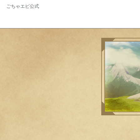
ごちゃエピ公式