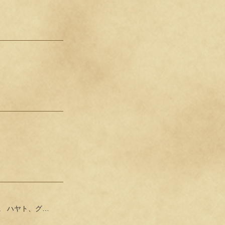
テンプレをお借りして、ボスラッシュ！風の画像を作ってみました。 ハヤト、グラリオ、ソーマ、チョコ、ボルト、ノエル、ヴェイルノート、クロ、ヴェルグ、リオン。