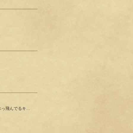
テンプレをお借りして作りました ジャンルはカオスかどうかです ぶっ飛んでるキャラ多くて決められない〜