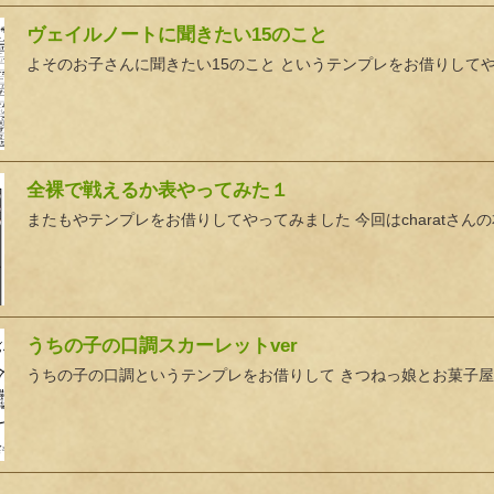
ヴェイルノートに聞きたい15のこと
全裸で戦えるか表やってみた１
うちの子の口調スカーレットver