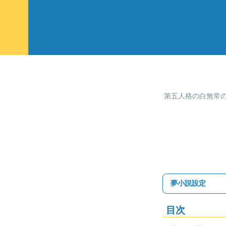
第五人格の白無常
夢小説設定
目次