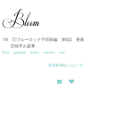
7/8 ①ブルーロック千切長編 第8話 更新
②拍手お返事
first
update
main
memo
res
灰色
/
bll
/
叱らないで