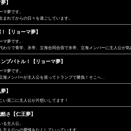
マ夢】
ーマ夢です。
生まれてからの日々を過ごしています。
宿！【リョーマ夢】
ーマ夢です。
代わりで青学、氷帝、立海合同合宿で氷帝、立海メンバーに主人公が気
ランプバトル！【リョーマ夢】
ーマ夢です。
立海メンバーが主人公を巡ってトランプで勝負！そこへ…
丸夢】
こい英二に主人公が片想いしてます！
残酷さ【仁王夢】
いる主人公。
ん主人公への愛情をなくしていっています。