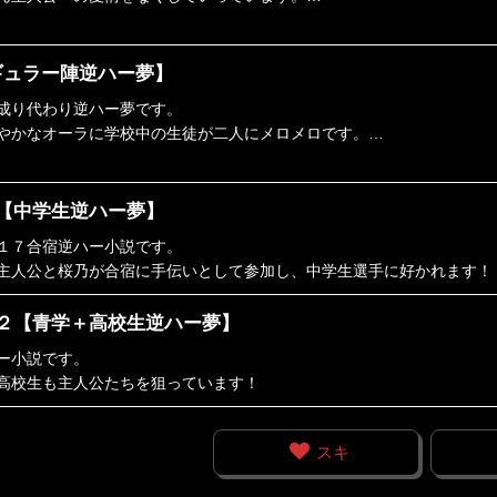
関係を続けていくのに葛藤している主人公です。
キャラになっています。
ギュラー陣逆ハー夢】
成り代わり逆ハー夢です。
やかなオーラに学校中の生徒が二人にメロメロです。
らせする人物が…。
rapy【中学生逆ハー夢】
１７合宿逆ハー小説です。
主人公と桜乃が合宿に手伝いとして参加し、中学生選手に好かれます！
rapy２【青学＋高校生逆ハー夢】
ー小説です。
高校生も主人公たちを狙っています！
スキ