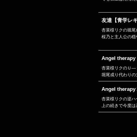
それを知っていて
※仁王が少し酷い
友達【青学レ
杏菜様リクの堀尾
桜乃と主人公の穏
そんな二人に嫌が
Angel the
杏菜様リクのＵ―
堀尾成り代わりの
Angel the
杏菜様リクの逆ハ
上の続きで今度は