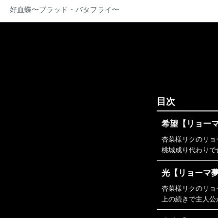
好血蝶〜ブラッド・バタフライ〜
目次
希望【リョー
杏菜様リクのリョ
桃城成り代わりで
光【リョーマ
杏菜様リクのリョ
上の続きで主人公