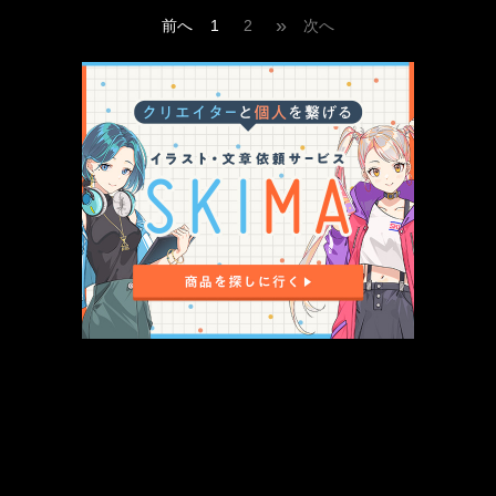
»
前へ
1
2
次へ