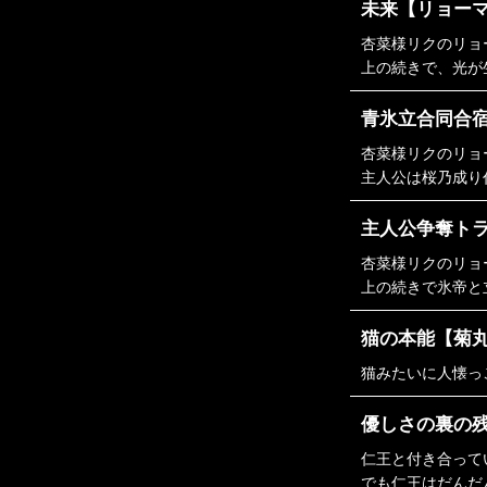
未来【リョー
杏菜様リクのリョ
上の続きで、光が
青氷立合同合
杏菜様リクのリョ
主人公は桜乃成り
主人公争奪ト
杏菜様リクのリョ
上の続きで氷帝と
猫の本能【菊
猫みたいに人懐っ
優しさの裏の
仁王と付き合って
でも仁王はだんだ