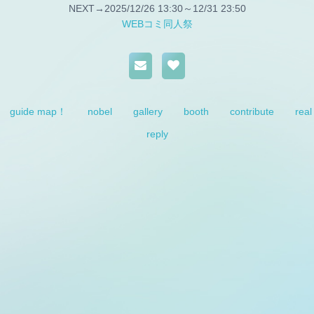
NEXT→2025/12/26 13:30～12/31 23:50
WEBコミ同人祭
guide map！
nobel
gallery
booth
contribute
real
reply