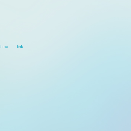
 time
link