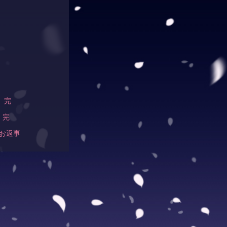
物語】完
ローム】完
お返事