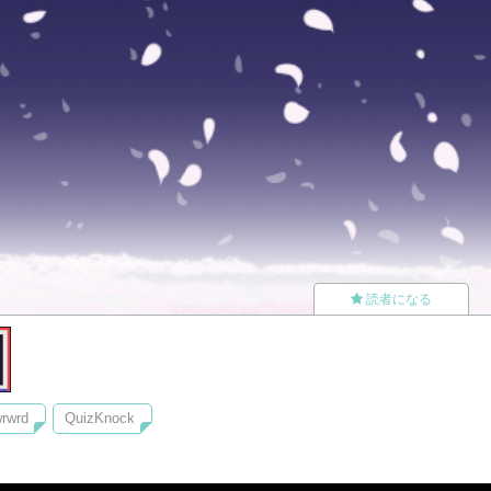
読者になる
rwrd
QuizKnock