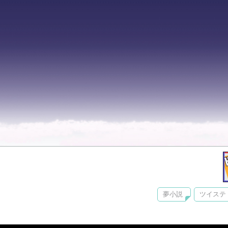
夢小説
ツイステ