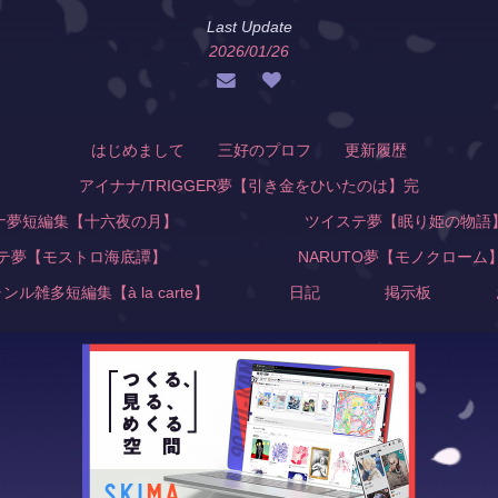
Last Update
2026/01/26
はじめまして
三好のプロフ
更新履歴
アイナナ/TRIGGER夢【引き金をひいたのは】完
ナ夢短編集【十六夜の月】
ツイステ夢【眠り姫の
テ夢【モストロ海底譚】
NARUTO夢【モノク
雑多短編集【à la carte】
日記
掲示板