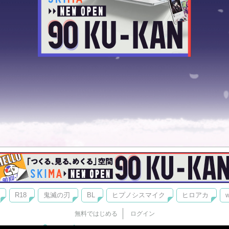
R18
鬼滅の刃
BL
ヒプノシスマイク
ヒロアカ
w
無料ではじめる
ログイン