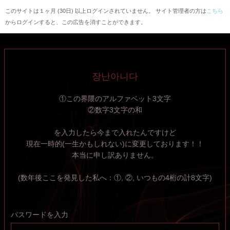
このサイトは１ヶ月 (30日) 以上ログインされていません。 サイト管理者の方は
こちら
からログインすると、この広告を消すことができます。
장난아니다
①この界隈のアルファベット3文字
②数字3文字の和
を入力したら今まで入れたんですけど
現在一時的(一生かもしれない)に変更しております！！
本当に申し訳ありません。
(数年後ここを発見した私へ：①, ②, いつもの4桁の計8文字)
パスワードを入力