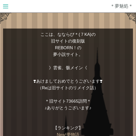
＊夢魅処＊
ここは、なならび＊(７KA)の
旧サイトの復刻版
REBORN！の
夢小説サイト。
》雲雀、骸メイン《
❣️あけましておめでとうございます❣️
（Reは旧サイトのリメイク話）
＊旧サイト73665訪問＊
♪ありがとうございます♪
【ランキング】
New!夢物語