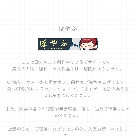
ぼやふ
ここは四方の二次創作中心よろずサイトです。
実在の人物・団体・公式作品とは一切関係ありません。
CP無しイラストから男女カプ、同性カプ等色々あげてます。
公式CP以外にはワンクッションつけてますが、地雷のある方
はお気をつけください。
また、公共の場での閲覧や無断転載、晒しに当たる行為はおや
めください。
上記のことにご理解いただけた方のみ、入室お願いいたしま
す。