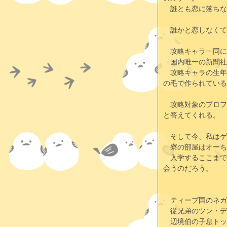
　誰とも恋に落ちな
　誰かと恋しなくて
　攻略キャラ一同に
　国内唯一の新聞社
　攻略キャラの生年
の毛で作られている
　攻略対象のプロフ
と答えてくれる。
　そして今、私はゲ
　寮の部屋はオーち
　入学するここまで
会うのだろう。
　ティーブ国のネガ
　従兄弟のツン・デ
　辺境伯の子息トッ