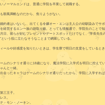
いノーマルエンドは、普通に学院を卒業して就職する。
も順風満帆なのだから、焦りようがない。
婚約者はいないし、出てくる令嬢オー・エンは主人公の幼馴染みでサポ
を経営するエン一族の跡取り娘。とっても情報通で、学院生のことで知
月日、彼らが好むプレゼントやデートスポットだけでなく、“学長先生
”という役に立たなそうなことまで網羅している。
ィールや好感度を知りたいときは、学生寮で明日の支度をしているとき
ームのシナリオ通りに18歳になり、魔法学院に入学式を明日に控えて
ゃんと一緒。
出会ったキャラはゲームのシナリオ通りだったから、学院に入学すれば
第三王子。
レス。
テ・モン・ノーキン。