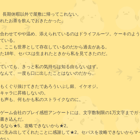
、長期休暇以外で屋敷に帰ってこれない。
れたお茶を飲んでおきたかった。
合わせてやや温め、添えられているのはドライフルーツ。ケーキのよう
ている。
、ここも世界として存在しているのだから過去がある。
た18年、セバスは生まれたときから私を見てきたのだ。
ていても、きっと私の気持ちは知る由もないはず。
なんて、一度も口に出したことはないのだから。
もくぐり抜けてきたであろういぶし銀、イケオジ。
キャラに昇格しないの。
も声も、何もかも私のストライクなのに。
ゲーム会社のプレイ感想アンケートには、文字数制限の1万文字までガ
書き込んだ。
るなら★5、攻略できないから★2。
に生み出してくれたことに感謝して★2。セバスを攻略できないからマ
かい。