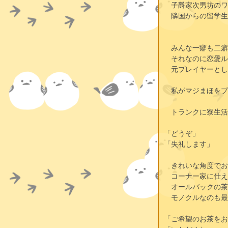
　子爵家次男坊のワ
　隣国からの留学生
　みんな一癖も二癖
　それなのに恋愛ル
　元プレイヤーとし
　私がマジまほをプ
　トランクに寮生活
「どうぞ」
「失礼します」
　きれいな角度でお
　コーナー家に仕え
　オールバックの茶
　モノクルなのも最
「ご希望のお茶をお