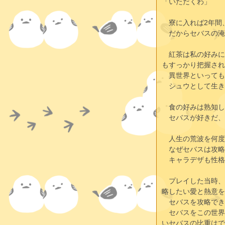
「いただくわ」
　寮に入れば2年間
　だからセバスの淹
　紅茶は私の好みに
もすっかり把握され
　異世界といっても
　シュウとして生き
　食の好みは熟知し
　セバスが好きだ、
　人生の荒波を何度
　なぜセバスは攻略
　キャラデザも性格
　プレイした当時、
略したい愛と熱意を
　セバスを攻略でき
　セバスをこの世界
いセバスの比重はで