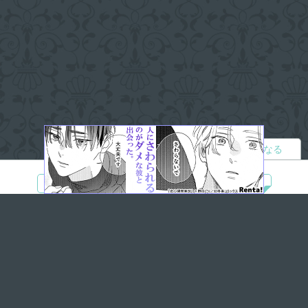
読者になる
夢小説
ツイステ
R18
鬼滅の刃
BL
ヒプノシスマイク
ヒロアカ
wrwrd
QuizKnock
無料ではじめる
ログイン
誰でもかんたんサイト作成
©
Copyright
Visualworks. All Rights Reserved.