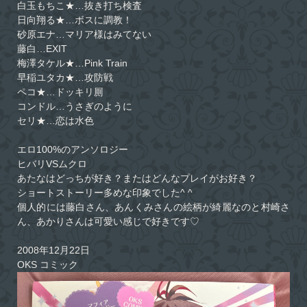
白玉もちこ★…抜き打ち検査
日向翔る★…ボスに調教！
砂原エナ…マリア様はみてない
藤白…EXIT
梅澤タケル★…Pink Train
早稲ユタカ★…攻防戦
ペコ★…ドッキリ厠
コンドル…うさぎのように
セリ★…恋は水色
エロ100%のアンソロジー
ヒバリVSムクロ
あたなはどっちが好き？またはどんなプレイがお好き？
ショートストーリー多めな印象でした^ ^
個人的には藤白さん、あんくみさんの絵柄が綺麗なのと村崎さ
ん、あかりさんは可愛い感じで好きです♡
2008年12月22日
OKS コミック