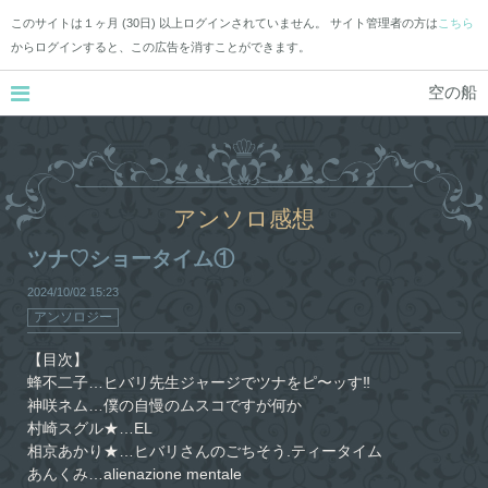
このサイトは１ヶ月 (30日) 以上ログインされていません。 サイト管理者の方は
こちら
からログインすると、この広告を消すことができます。
空の船
アンソロ感想
ツナ♡ショータイム①
2024/10/02
15:23
アンソロジー
【目次】
蜂不二子…ヒバリ先生ジャージでツナをピ〜ッす‼︎
神咲ネム…僕の自慢のムスコですが何か
村崎スグル★…EL
相京あかり★…ヒバリさんのごちそう.ティータイム
あんくみ…alienazione mentale