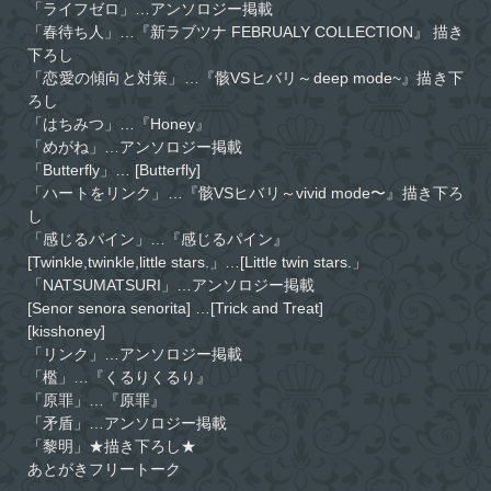
「ライフゼロ」…アンソロジー掲載
「春待ち人」…『新ラブツナ FEBRUALY COLLECTION』 描き
下ろし
「恋愛の傾向と対策」…『骸VSヒバリ～deep mode~』描き下
ろし
「はちみつ」…『Honey』
「めがね」…アンソロジー掲載
「Butterfly」… [Butterfly]
「ハートをリンク」…『骸VSヒバリ～vivid mode〜』描き下ろ
し
「感じるパイン」…『感じるパイン』
[Twinkle,twinkle,little stars.」…[Little twin stars.」
「NATSUMATSURI」…アンソロジー掲載
[Senor senora senorita] …[Trick and Treat]
[kisshoney]
「リンク」…アンソロジー掲載
「檻」…『くるりくるり』
「原罪」…『原罪』
「矛盾」…アンソロジー掲載
「黎明」★描き下ろし★
あとがきフリートーク