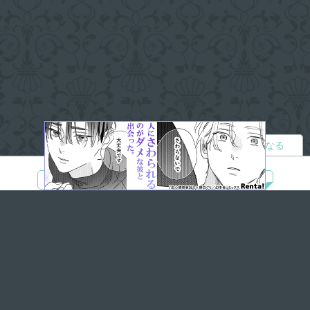
読者になる
夢小説
ツイステ
R18
鬼滅の刃
BL
ヒプノシスマイク
ヒロアカ
wrwrd
QuizKnock
無料ではじめる
ログイン
誰でもかんたんサイト作成
©
Copyright
Visualworks. All Rights Reserved.