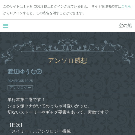
このサイトは１ヶ月 (30日) 以上ログインされていません。 サイト管理者の方は
こちら
からログインすると、この広告を消すことができます。
空の船
アンソロ感想
渡辺ゆうな②
2024/10/05
19:25
アンソロジー
単行本第二巻です！
ショタ骸ツナがいてめっちゃ可愛いかった。
切ないストーリーやギャグ要素もあって、素敵です♡
【目次】
「スイミー」…アンソロジー掲載