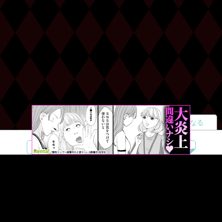
読者になる
夢小説
ツイステ
R18
鬼滅の刃
BL
ヒプノシスマイク
ヒロアカ
wrwrd
QuizKnock
無料ではじめる
ログイン
誰でもかんたんサイト作成
©
Copyright
Visualworks. All Rights Reserved.