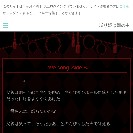
このサイトは１ヶ月 (30日) 以上ログインされていません。 サイト管理者の方は
こちら
からログインすると、この広告を消すことができます。
眠り姫は籠の中
Love song -side B-
「………」
父親は困った顔で少年を眺め、少年はダンボールに落としたまま
だった目線をようやくあげた。
「母さんは、怒らないかな」
父親は笑って、そうだなあ、とのんびりした声で答える。