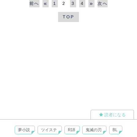
«
»
前へ
1
2
3
4
次へ
TOP
読者になる
夢小説
ツイステ
R18
鬼滅の刃
BL