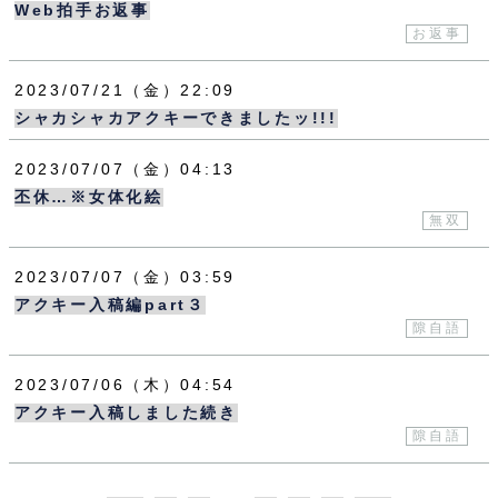
Web拍手お返事
お返事
2023
07
21
（金）
22:09
シャカシャカアクキーできましたッ!!!
2023
07
07
（金）
04:13
丕休…※女体化絵
無双
2023
07
07
（金）
03:59
アクキー入稿編part３
隙自語
2023
07
06
（木）
04:54
アクキー入稿しました続き
隙自語