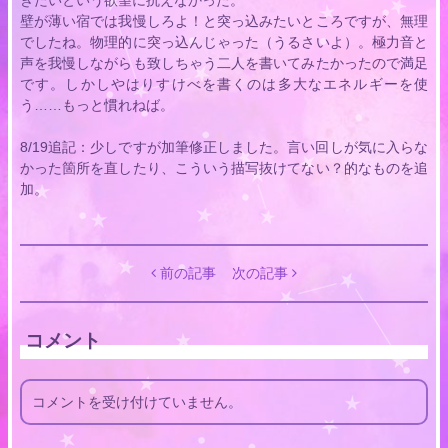
壁が薄い宿では我慢しろよ！と突っ込みたいところですが、無理
でしたね。物理的に突っ込んじゃった（うるさいよ）。極力音と
声を我慢しながらも致しちゃう二人を書いてみたかったので満足
です。しかしやはりすけべを書くのは多大なエネルギーを使
う……もっと慣れねば。
8/19追記：少しですが加筆修正しました。言い回しが気に入らな
かった箇所を直したり、こういう描写抜けてない？的なものを追
加。
前の記事
次の記事
コメント
コメントを受け付けていません。