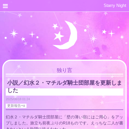
Starry Night
独り言
小説／幻水２・マチルダ騎士団部屋を更新しま
した
2025/08/18
01:24
更新報告+α
幻水２・マチルダ騎士団部屋に「壁の薄い宿にはご用心」をアッ
プしました。旅立ち前夜ぶりのR18ものです。えっちな二人が書
きたいという欲望に抗えなかった。