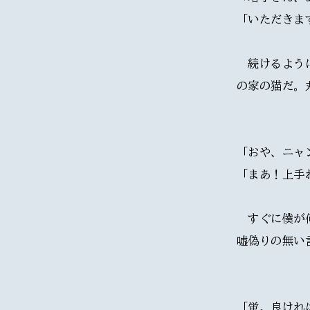
「いただきま
　続けるよう
の家の猫だ。
「おや、ニャ
「まあ！上手
　すぐに僕が
嘘偽りの無い
「蛍。良けれ