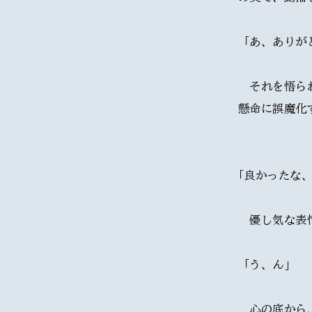
「あ、ありが
　それを悟ら
懸命に誤魔化
｢良かったな、
　優し気な表
「う、ん」
　心の底から