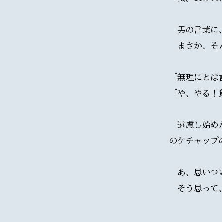
　男の言葉に
　まさか、そ
「無理にとは
「や、やる！
　遠慮し始め
のケチャップ
　あ、思いつ
　そう思って