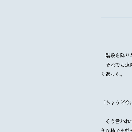
　階段を降り
　それでも遠
り返った。
「ちょうど今
　そう言われ
きな椅子を動