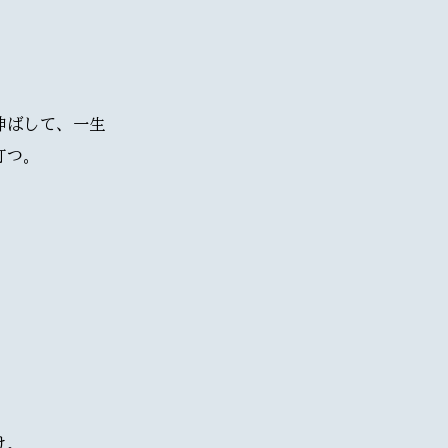
伸ばして、一生
打つ。
け。