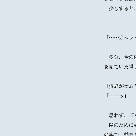
　少しすると
「……オムラ
　多分、今の
を見ていた塔
「蛍君がオム
「……っ」
　思わず、ご
　僕のために
の奥で、動揺