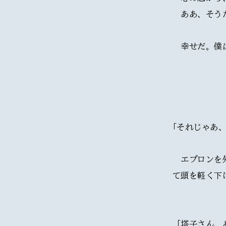
　ああ、そう
　幸せだ。僕
｢それじゃあ
　エプロンを
て頭を軽く下
「塔子さん、