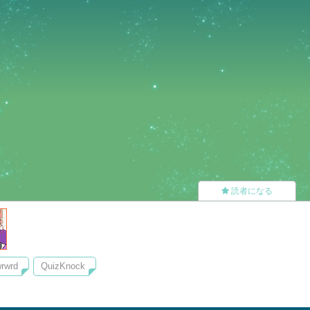
読者になる
rwrd
QuizKnock