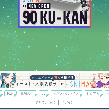
R18
鬼滅の刃
BL
ヒプノシスマイク
ヒロアカ
w
無料ではじめる
ログイン