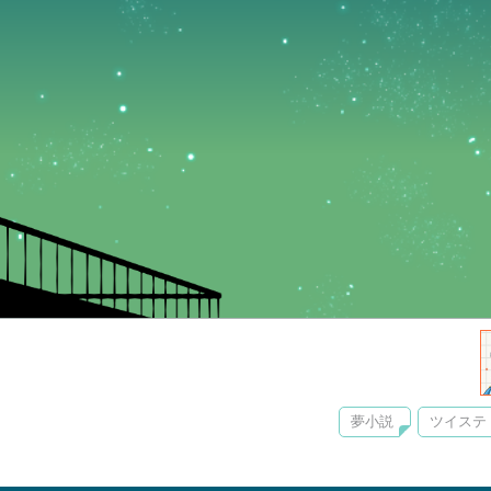
夢小説
ツイステ