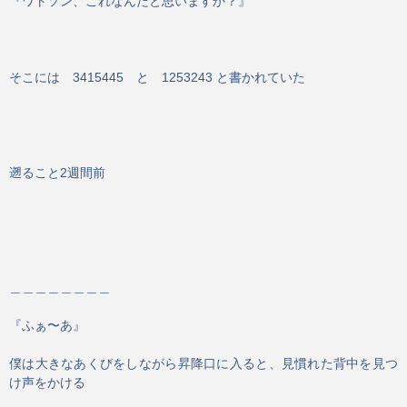
『ワトソン、これなんだと思いますか？』
そこには　3415445　と　1253243 と書かれていた
遡ること2週間前
＿＿＿＿＿＿＿＿
『ふぁ〜あ』
僕は大きなあくびをしながら昇降口に入ると、見慣れた背中を見つ
け声をかける