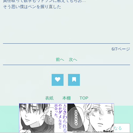
責任取って数学もワトソンに教えてもらお…
そう思い僕はペンを握り直した
6/7ページ
前へ
次へ
表紙
本棚
TOP
読者になる