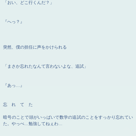
「おい、どこ行くんだ？」
『へっ？』
突然、僕の担任に声をかけられる
「まさか忘れたなんて言わないよな、追試」
『あっ…』
忘　れ　て　た
暗号のことで頭がいっぱいで数学の追試のことをすっかり忘れてい
た。やっべ…勉強してねぇわ…