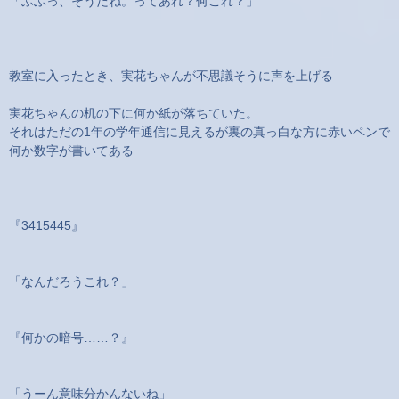
「ふふっ、そうだね。ってあれ？何これ？」
教室に入ったとき、実花ちゃんが不思議そうに声を上げる
実花ちゃんの机の下に何か紙が落ちていた。
それはただの1年の学年通信に見えるが裏の真っ白な方に赤いペンで
何か数字が書いてある
『3415445』
「なんだろうこれ？」
『何かの暗号……？』
「うーん意味分かんないね」