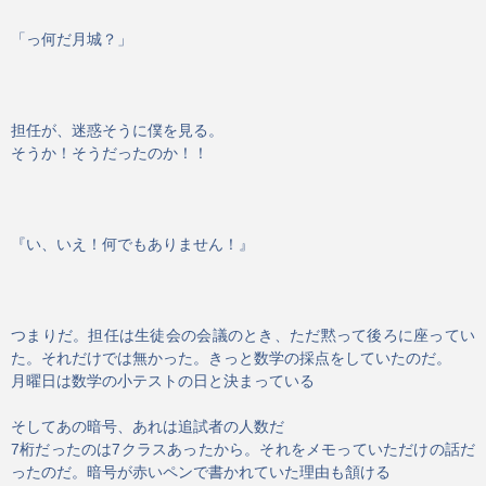
「っ何だ月城？」
担任が、迷惑そうに僕を見る。
そうか！そうだったのか！！
『い、いえ！何でもありません！』
つまりだ。担任は生徒会の会議のとき、ただ黙って後ろに座ってい
た。それだけでは無かった。きっと数学の採点をしていたのだ。
月曜日は数学の小テストの日と決まっている
そしてあの暗号、あれは追試者の人数だ
7桁だったのは7クラスあったから。それをメモっていただけの話だ
ったのだ。暗号が赤いペンで書かれていた理由も頷ける