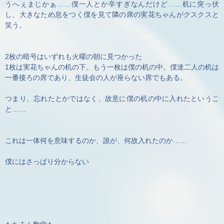
うへぇまじかぁ……僕一人とか辛すぎなんだけど……机に突っ伏
し、大きなため息をつく僕を見て隣の席の実花ちゃんがクスクスと
笑う。
2枚の暗号はいずれも火曜の朝に見つかった
1枚は実花ちゃんの机の下。もう一枚は僕の机の中。僕達二人の机は
一番後ろの席であり、生徒会の人が座らない席でもある。
つまり、忘れたとかではなく、故意に僕の机の中に入れたというこ
と……
これは一体何を意味するのか、誰が、何故入れたのか……
僕にはさっぱり分からない