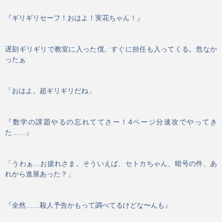
『ギリギリセーフ！おはよ！実花ちゃん！』
遅刻ギリギリで教室に入った僕。すぐに担任も入ってくる。危なか
ったぁ
「おはよ。超ギリギリだね」
『数学の課題やるの忘れててさー！4ページ分速攻でやってき
た……』
「うわぁ…お疲れさま。そういえば、セトカちゃん、暗号の件、あ
れから進展あった？」
『全然……殺人予告かもって調べてるけどな〜んも』