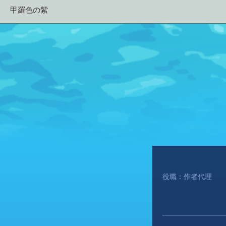
甲羅色の紫
役職：作者代理