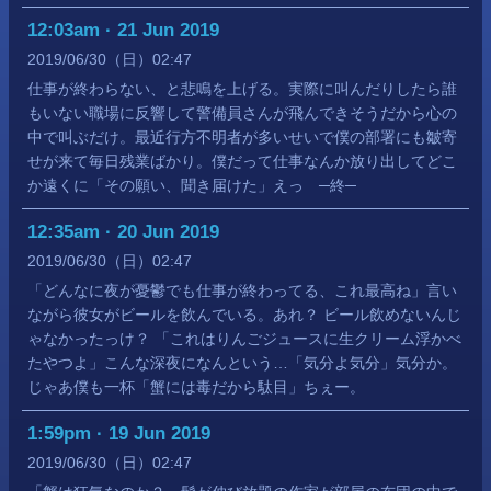
12:03am · 21 Jun 2019
2019
06
30
（日）
02:47
仕事が終わらない、と悲鳴を上げる。実際に叫んだりしたら誰
もいない職場に反響して警備員さんが飛んできそうだから心の
中で叫ぶだけ。最近行方不明者が多いせいで僕の部署にも皺寄
せが来て毎日残業ばかり。僕だって仕事なんか放り出してどこ
か遠くに「その願い、聞き届けた」えっ ─終─
12:35am · 20 Jun 2019
2019
06
30
（日）
02:47
「どんなに夜が憂鬱でも仕事が終わってる、これ最高ね」言い
ながら彼女がビールを飲んでいる。あれ？ ビール飲めないんじ
ゃなかったっけ？ 「これはりんごジュースに生クリーム浮かべ
たやつよ」こんな深夜になんという…「気分よ気分」気分か。
じゃあ僕も一杯「蟹には毒だから駄目」ちぇー。
1:59pm · 19 Jun 2019
2019
06
30
（日）
02:47