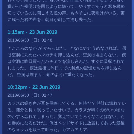
嫌がった夜明けを同じように嫌って、やりすごそうと窓を締め
切っているのに聞こえる雀の声。もうそこに夜明けがいる。宙
に残った君の声を、朝日が刺して消し去った。
1:15am · 23 Jun 2019
2019
06
30
（日）
02:48
＊こころのなか が からっぽだ。 ＊なにかで うめなければ。 僕
は空洞に丸めたハンカチを押し込んだ。空洞は埋まらない。 僕
は空洞に昨日買ったハチミツを流し込んだ。すぐに吸収されて
しまった。 僕は最後に昨日までの鈍色の記憶たちを押し込ん
だ。 空洞は埋まり、鉛のように重たくなった。
10:32pm · 22 Jun 2019
2019
06
30
（日）
02:47
カラスの鳴き声が耳を侵略してくる。何時だ？ 時計は壊れてい
る。随分と長く眠っていたせいで、カラスが鳴くのがいつ頃な
のかすら忘れてしまった。覚えていてもろくなことはない、た
だ惨めになるだけだ。俺はベッドサイドに放置してあった最後
のウォッカを取って呷った。カアカアカア。