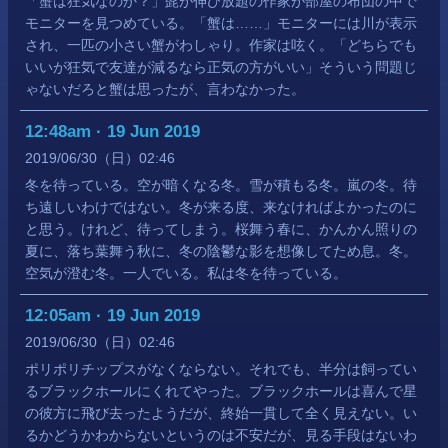
「蟹は狂気なのか？」髭が伸び放題の作家が部屋の布団の中で
モニターを見つめている。「蟹は……」モニターには川が表示
され、一匹の小さい蟹がわしゃり。作家は呟く。「どちらでも
いいが狂気で友達が減るなら正気の方がいい」そういう問題じ
ゃないだろと蟹は思ったが、言わなかった。
12:48am · 19 Jun 2019
2019
06
30
（日）
02:46
冬を待っている。空が暗くなる冬。雪が積もる冬。嵐の冬。待
ち遠しいわけではない。冬が来る度、来なければよかったのに
と思う。けれど、待ってしまう。桜舞う春に、かんかん照りの
夏に、落ち葉舞う秋に、冬の陰鬱な影を想像してため息。冬。
空気が澄む冬。一人でいる。私は冬を待っている。
12:05am · 19 Jun 2019
2019
06
30
（日）
02:46
ポリポリチップスがなくならない。それでも、半分は飼ってい
るブラックホールにくれてやった。ブラックホールは喜んで星
の彼方に飛び去ったようだが、終始一貫して全く見えない。い
るかどうかわからないというのは不安だが、見る手段はないわ