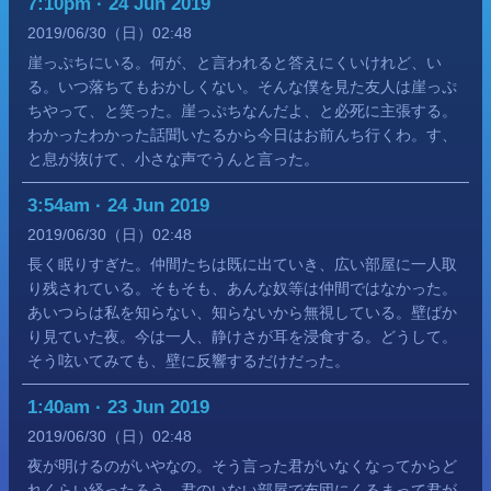
7:10pm · 24 Jun 2019
2019
06
30
（日）
02:48
崖っぷちにいる。何が、と言われると答えにくいけれど、い
る。いつ落ちてもおかしくない。そんな僕を見た友人は崖っぷ
ちやって、と笑った。崖っぷちなんだよ、と必死に主張する。
わかったわかった話聞いたるから今日はお前んち行くわ。す、
と息が抜けて、小さな声でうんと言った。
3:54am · 24 Jun 2019
2019
06
30
（日）
02:48
長く眠りすぎた。仲間たちは既に出ていき、広い部屋に一人取
り残されている。そもそも、あんな奴等は仲間ではなかった。
あいつらは私を知らない、知らないから無視している。壁ばか
り見ていた夜。今は一人、静けさが耳を浸食する。どうして。
そう呟いてみても、壁に反響するだけだった。
1:40am · 23 Jun 2019
2019
06
30
（日）
02:48
夜が明けるのがいやなの。そう言った君がいなくなってからど
れくらい経ったろう。君のいない部屋で布団にくるまって君が