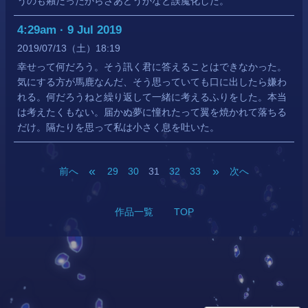
うのも癪だったからさあどうかなと誤魔化した。
4:29am · 9 Jul 2019
2019
07
13
（土）
18:19
幸せって何だろう。そう訊く君に答えることはできなかった。
気にする方が馬鹿なんだ、そう思っていても口に出したら嫌わ
れる。何だろうねと繰り返して一緒に考えるふりをした。本当
は考えたくもない。届かぬ夢に憧れたって翼を焼かれて落ちる
だけ。隔たりを思って私は小さく息を吐いた。
«
»
前へ
29
30
31
32
33
次へ
作品一覧
TOP