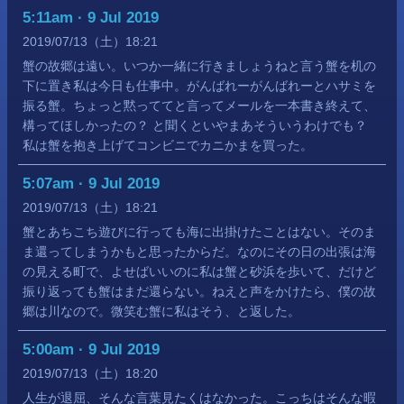
5:11am · 9 Jul 2019
2019
07
13
（土）
18:21
蟹の故郷は遠い。いつか一緒に行きましょうねと言う蟹を机の
下に置き私は今日も仕事中。がんばれーがんばれーとハサミを
振る蟹。ちょっと黙っててと言ってメールを一本書き終えて、
構ってほしかったの？ と聞くといやまあそういうわけでも？
私は蟹を抱き上げてコンビニでカニかまを買った。
5:07am · 9 Jul 2019
2019
07
13
（土）
18:21
蟹とあちこち遊びに行っても海に出掛けたことはない。そのま
ま還ってしまうかもと思ったからだ。なのにその日の出張は海
の見える町で、よせばいいのに私は蟹と砂浜を歩いて、だけど
振り返っても蟹はまだ還らない。ねえと声をかけたら、僕の故
郷は川なので。微笑む蟹に私はそう、と返した。
5:00am · 9 Jul 2019
2019
07
13
（土）
18:20
人生が退屈、そんな言葉見たくはなかった。こっちはそんな暇