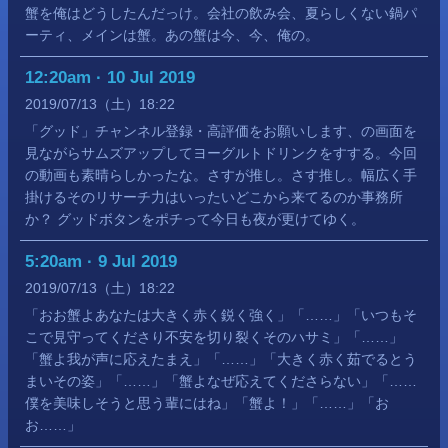
蟹を俺はどうしたんだっけ。会社の飲み会、夏らしくない鍋パ
ーティ、メインは蟹。あの蟹は今、今、俺の。
12:20am · 10 Jul 2019
2019
07
13
（土）
18:22
「グッド」チャンネル登録・高評価をお願いします、の画面を
見ながらサムズアップしてヨーグルトドリンクをすする。今回
の動画も素晴らしかったな。さすが推し。さす推し。幅広く手
掛けるそのリサーチ力はいったいどこから来てるのか事務所
か？ グッドボタンをポチって今日も夜が更けてゆく。
5:20am · 9 Jul 2019
2019
07
13
（土）
18:22
「おお蟹よあなたは大きく赤く鋭く強く」「……」「いつもそ
こで見守ってくださり不安を切り裂くそのハサミ」「……」
「蟹よ我が声に応えたまえ」「……」「大きく赤く茹でるとう
まいその姿」「……」「蟹よなぜ応えてくださらない」「……
僕を美味しそうと思う輩にはね」「蟹よ！」「……」「お
お……」