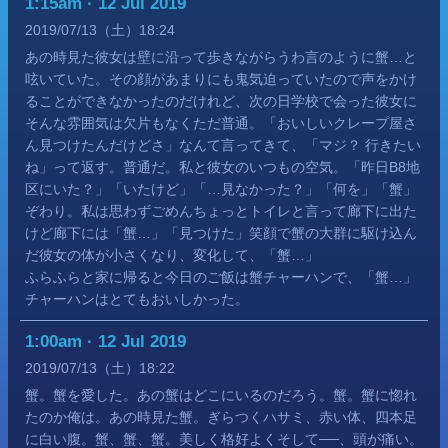
1:15am · 12 Jul 2019
2019
07
13
（土）
18:24
あの時見た彼女は壁に沿って歩きながらうわ言のように蟹…と
呟いていた。その顔があまりにも鬼気迫っていたので声をかけ
ることができなかったのだけれど、次の日学校で会った彼女に
そんな雰囲気は欠片もなくただ普通。「おいしいクレープ屋さ
ん見つけたんだけどさ」なんて言ってきて、「マジ？ 行きたい
ね」って返す。普通だ。私と彼女のいつもの空気。「昨日B8地
区にいた？」「いたけど」「…見なかった？」「何を」「蟹」
ぞわり。私は思わずごめんちょっとトイレと言って廊下に出た
けど廊下には「蟹…」「見つけた」笑顔で蟹の大群に駆け込ん
だ彼女の体が小さくなり、変化して、「蟹…」
ふらふらと家に帰ると今日のご飯は蟹チャーハンで、「蟹…」
チャーハンはとてもおいしかった。
1:00am · 12 Jul 2019
2019
07
13
（土）
18:22
蟹。蟹を愛した。あの蟹はどこにいるのだろう。蟹。蟹に惚れ
たのか俺は。あの時見た蟹。ぎらつくハサミ、赤い体、四本足
に白い腹。蟹、蟹、蟹。美しく格好よくそして──、頭が痛い。