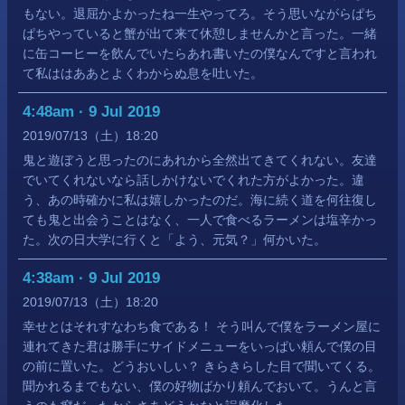
もない。退屈かよかったね一生やってろ。そう思いながらぱち
ぱちやっていると蟹が出て来て休憩しませんかと言った。一緒
に缶コーヒーを飲んでいたらあれ書いたの僕なんですと言われ
て私ははああとよくわからぬ息を吐いた。
4:48am · 9 Jul 2019
2019
07
13
（土）
18:20
鬼と遊ぼうと思ったのにあれから全然出てきてくれない。友達
でいてくれないなら話しかけないでくれた方がよかった。違
う、あの時確かに私は嬉しかったのだ。海に続く道を何往復し
ても鬼と出会うことはなく、一人で食べるラーメンは塩辛かっ
た。次の日大学に行くと「よう、元気？」何かいた。
4:38am · 9 Jul 2019
2019
07
13
（土）
18:20
幸せとはそれすなわち食である！ そう叫んで僕をラーメン屋に
連れてきた君は勝手にサイドメニューをいっぱい頼んで僕の目
の前に置いた。どうおいしい？ きらきらした目で聞いてくる。
聞かれるまでもない、僕の好物ばかり頼んでおいて。うんと言