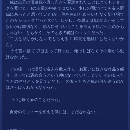
　俺は自分の価値観を真っ向から否定されたことにとてもショッ
クを受けた。Iの主張の中身ではない。少しの間だけでも友人関
係にあったと思っていたIが、俺を何のためらいもなく切り捨て
たのがショックだったのだ。しかし、今思えばIは友人かそうで
ないかは関係なく、他人にそういうことを言える奴だったのかも
しれない。ともかく、そのときの俺はショックだった。
「二度と話しかけないでもらえる？ 時間を無駄にしたくないか
ら」
　そう言い捨ててIは去って行った。俺はしばらくその場から動
けなかった。
　その後、Ⅰは漫研で友人を数人作り、お互いに好きな作品を紹
介し合っては褒め合うという仲になっていた。だが、その友人た
ちとのやりとりを見ていても、Iの友人たちと俺の何が違うのか
はさっぱりわからなかった。
　つつじ咲く春のことだった。
　自分のモットーを変える気には、まだなれない。
（おわり）