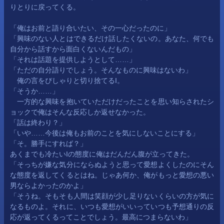
りとりに戻ってくる。
「俺はお前と語り合いたい、その一心だったのに」
「興味のない人とはできるだけ話したくないの。あなた、何でも
自分から話すから面白くないんだもの」
「それは話題を提供しようとして……」
「ただの自分語りでしょう。そんなものに興味はないわ」
　俺の言をぴしゃりと切り捨てるI。
「そうか……」
　一方的な興味を抱いていただけだったことを思い知らされたシ
ョックで俺はそんな反応しか返せなかった。
「話は終わり？」
「いや……今後は俺もお前のことを気にしないことにする」
「そ。勝手にすれば？」
あくまでも冷たいIの態度に俺はだんだん腹が立ってきた。
「そっちが嫌な気分にならぬようと思って愛想よくしたのにそん
な態度を返してくるとはね。じゃあ何か、俺がもっと愛想の悪い
男ならよかったのかよ」
「そうね。そもそも人間は笑顔が少し足りないくらいの方が気に
なるものよ。それに、いつも愛想がいいっていつも予想通りの反
応が返ってくるってことでしょう。最高につまらないわ」