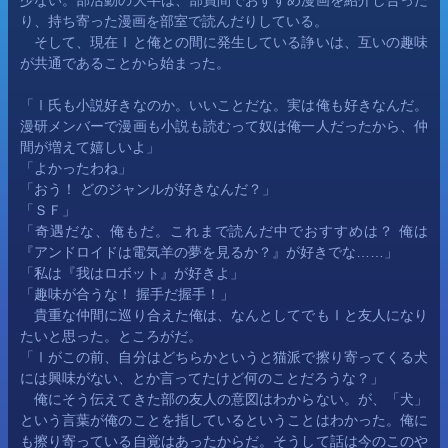
り、持ち寄った漫画を部室で読んだりしている。
　そして、現在Ⅰと俺との間に発生している諍いは、互いの趣味
が共通であることから始まった。
「Ⅰ氏も小説好きなのか。いいことだな。実は俺も好きなんだ。
漫研メンバーで漫画も小説も読むって奴は俺一人だったから、仲
間が増えて嬉しいよ」
「よかったわね」
「おう！ どのジャンルが好きなんだ？」
「ＳＦ」
「奇遇だな、俺もだ。これまで読んだ中でおすすめは？ 俺は
『アンドロイドは電気羊の夢を見るか？』が好きでな……」
「私は『我はロボット』が好きよ」
「趣味が合うな！ 握手だ握手！」
　貴重な仲間に巡り合えた俺は、なんとしてでもⅠと友人になり
たいと思った。ところがだ。
「Ⅰがこの前、自分はどちらかというと猫派で擦り寄ってくる犬
には興味がない、とか言ってたけど何のことだろうな？」
　俺にそう伝えてきた部の友人の意図はわからない。が、「犬」
という言葉が俺のことを指しているということはわかった。俺に
も擦り寄っている自覚はあったからだ。そうして話は今のこのや