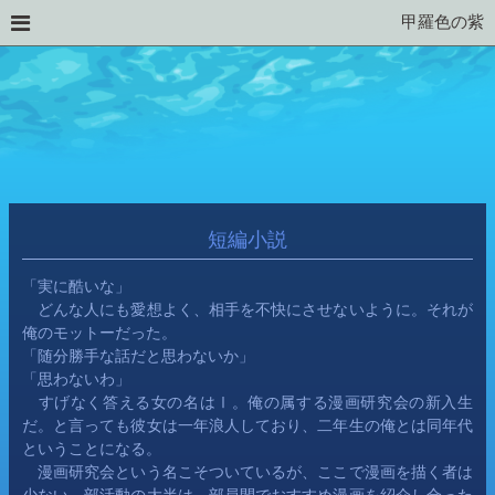
甲羅色の紫
短編小説
「実に酷いな」
　どんな人にも愛想よく、相手を不快にさせないように。それが
俺のモットーだった。
「随分勝手な話だと思わないか」
「思わないわ」
　すげなく答える女の名はⅠ。俺の属する漫画研究会の新入生
だ。と言っても彼女は一年浪人しており、二年生の俺とは同年代
ということになる。
　漫画研究会という名こそついているが、ここで漫画を描く者は
少ない。部活動の大半は、部員間でおすすめ漫画を紹介し合った