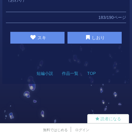
183/190ページ
スキ
しおり
短編小説
作品一覧
TOP
読者になる
無料ではじめる
ログイン