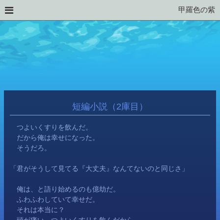
甲羅色の紫
短編小説（2庫目）
　つよいくすりを飲んだ。
　だから俺は幸せになった。
　そうだろ。
「君がそうして見てる『大丈夫』なんてないのと同じさ」
　俺は、と語り始めるのも億劫だ。
　ふわふわしていて幸せだ。
　それは本当に？
　頭が痛い。つよいくすりを飲んだから。