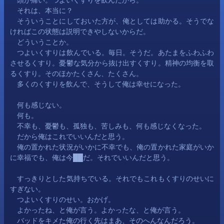
　それは、本当に？
　そういうことにしておいた方が、俺としては助かる。そうでな
ければこの状態は説明できやしないからだ。
　どういうことか。
　つよいくすりは飲んでいる。毎日。そうだ。あたまをふわふわ
させるくすり。憂鬱な気分から抜け出すくすり。精神の均衡を取
るくすり。そのほかたくさん、たくさん。
　多くのくすりを飲んで、そうして俺は幸せになった。
　何も感じない。
　何も。
　不幸も、憂鬱も、孤独も、苦しみも、何も感じなくなった。
　だから俺はこれでいいんだと思う。
　俺の置かれた状況がいかに不幸でも、俺の置かれた家庭がいか
に幸福でも、俺は今██だ。それでいいんだと思う。
　すっきりとした気持ちでいる。それでもこれもくすりのせいに
すぎない。
　つよいくすりのせい。おかげ。
　よかったね、と俺が言う。よかったな、と俺が言う。
　バッドをキメた俺の行く先はまあ、そのへんなんだろう。